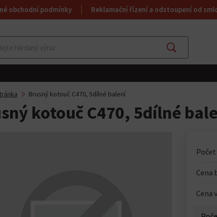
né obchodní podmínky
Reklamační řízení a odstoupení od sml
Najít
tránka
Brusný kotouč C470, 5dílné balení
sný kotouč C470, 5dílné bale
Počet
Cena 
Cena v
Poče