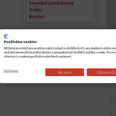
Stavební a jiná chemie
Vrtáky
Brusivo
Používáme cookies
Můžeme je umístit pro analýzu našich údajů o návštěvnících, pro zlepšení našeho w
ukázání personalizovaného obsahu a pro poskytnutí skvělého zážitku z webu. Pro víc
informací o cookies používáme otevřené nastavení.
PO
Odmítnout
Ne, uprav
Přijmout vše