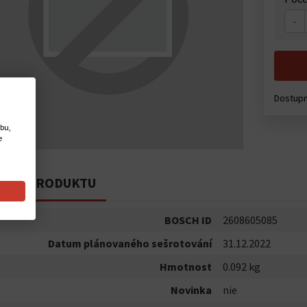
-
Dostupn
ebu,
e
PIS PRODUKTU
BOSCH ID
2608605085
Datum plánovaného sešrotování
31.12.2022
Hmotnost
0.092 kg
Novinka
nie