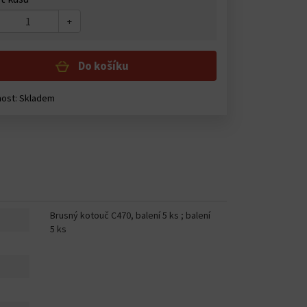
+
Do košíku
ost: Skladem
Brusný kotouč C470, balení 5 ks ; balení
5 ks