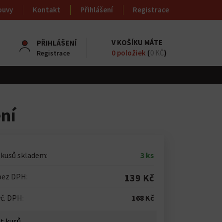
ouvy
Kontakt
Přihlášení
Registrace
V KOŠÍKU MÁTE
PŘIHLÁŠENÍ
0
položiek
(
0 KČ
)
Registrace
ní
 kusů skladem:
3 ks
bez DPH:
139 Kč
č. DPH:
168 Kč
t kusů