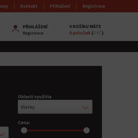
ouvy
Kontakt
Přihlášení
Registrace
V KOŠÍKU MÁTE
PŘIHLÁŠENÍ
0
položiek
(
0 KČ
)
Registrace
Oblasti využitia
Všetky
Cena: