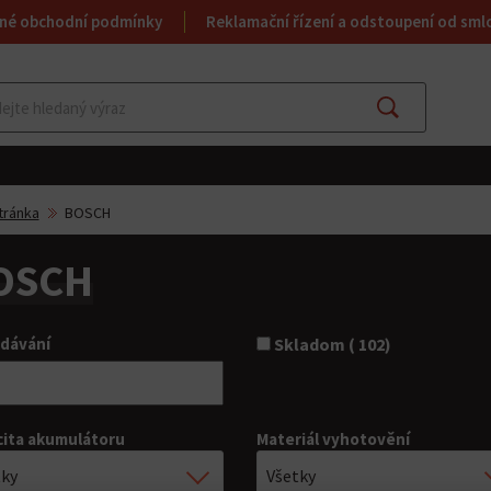
né obchodní podmínky
Reklamační řízení a odstoupení od sml
Najít
tránka
BOSCH
OSCH
dávání
Skladom ( 102)
ita akumulátoru
Materiál vyhotovění
tky
Všetky