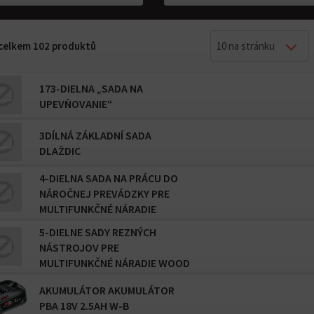
z celkem 102 produktů
10 na stránku
173-DIELNA „SADA NA
UPEVŇOVANIE“
3DÍLNÁ ZÁKLADNÍ SADA
DLAŽDIC
4-DIELNA SADA NA PRÁCU DO
NÁROČNEJ PREVÁDZKY PRE
MULTIFUNKČNÉ NÁRADIE
5-DIELNE SADY REZNÝCH
NÁSTROJOV PRE
MULTIFUNKČNÉ NÁRADIE WOOD
AND METAL
AKUMULÁTOR AKUMULÁTOR
PBA 18V 2.5AH W-B