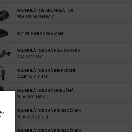
AKUMULÁTOR AKUMULÁTOR
PBA 18V 4.0AH W-C
BATERIE GBA 18V 5,0AH
AKUMULÁTOROVÁ PILA OCASKA
GSA 18 V-LI C
AKUMULÁTOROVÁ INSPEKČNÍ
KAMERA GIC 120
AKUMULÁTOROVÁ OKRUŽNÁ
PÍLA GKS 185-LI
AKUMULÁTOROVÁ PRIAMOČIARA
ebu,
PÍLA GST 183-LI
e
AKUMULÁTOROVÁ PRIAMOČIARA