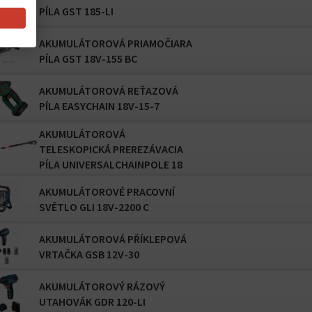
PÍLA GST 185-LI
AKUMULÁTOROVÁ PRIAMOČIARA
PÍLA GST 18V-155 BC
AKUMULÁTOROVÁ REŤAZOVÁ
PÍLA EASYCHAIN 18V-15-7
AKUMULÁTOROVÁ
TELESKOPICKÁ PREREZÁVACIA
PÍLA UNIVERSALCHAINPOLE 18
AKUMULÁTOROVÉ PRACOVNÍ
SVĚTLO GLI 18V-2200 C
AKUMULÁTOROVÁ PŘÍKLEPOVÁ
VRTAČKA GSB 12V-30
AKUMULÁTOROVÝ RÁZOVÝ
UTAHOVÁK GDR 120-LI