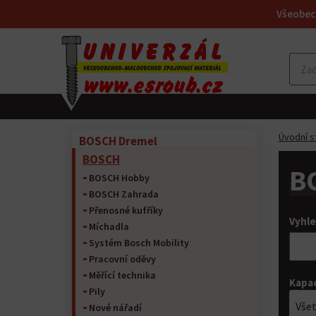
Všeobec
Úvodní s
BOSCH Dremel
BOSCH
B
BOSCH Hobby
BOSCH Zahrada
Přenosné kufříky
Vyhle
Míchadla
Systém Bosch Mobility
Pracovní oděvy
Měřící technika
Kapac
Pily
Vše
Nové nářadí