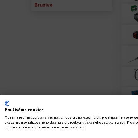
Brusivo
Používáme cookies
Můžeme je umístit pro analýzu našich údajů o návštěvnících, pro zlepšení našeho w
ukázání personalizovaného obsahu a pro poskytnutí skvělého zážitku z webu. Pro víc
informací o cookies používáme otevřené nastavení.