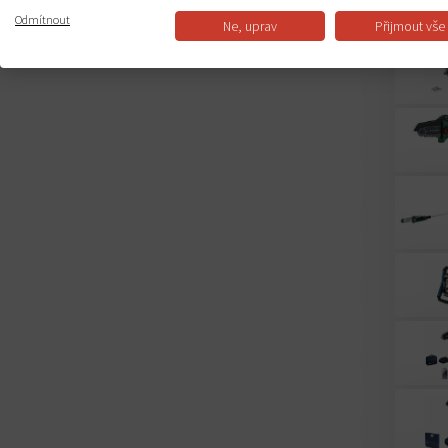
Odmítnout
Ne, uprav
Přijmout vše