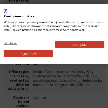
bez baterie
Hmotnost s
1,5 kg
baterií
Používáme cookies
kapacita
1,5 Ah
Můžeme je umístit pro analýzu našich údajů o návštěvnících, pro zlepšení našeho
baterie
webu, ukázání personalizovaného obsahu a pro poskytnutí skvělého zážitku z
webu. Pro více informací o cookies používáme otevřené nastavení.
Maximální
100 Nm
točivý
moment
Odmítnout
Ne, uprav
Napětí
12,0 V
Přijmout vše
baterie
Novinka
nie
Přínosy pro
Kvalita Bosch za rozumnú cenu, Vždy
uživatele,
správny výkon na najrôznejšiu prácu s 2-
včetně tzv.
úrovňovou reguláciou výkonu, Jednoduchá
důvodu
manipulácia a ergonomický dizajn
důvěry (BE).
Rozměry
324 mm
balení
(délka)