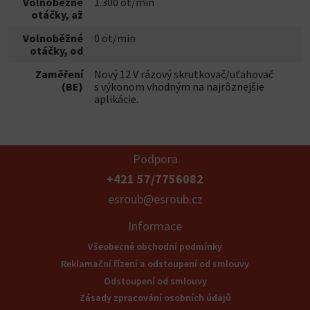
Volnoběžné
1.300 ot/min
otáčky, až
Volnoběžné
0 ot/min
otáčky, od
Zaměření
Nový 12 V rázový skrutkovač/uťahovač
(BE)
s výkonom vhodným na najrôznejšie
aplikácie.
Podpora
+421 57/7756082
esroub@esroub.cz
Informace
Všeobecné obchodní podmínky
Reklamační řízení a odstoupení od smlouvy
Odstoupení od smlouvy
Zásady zpracování osobních údajů