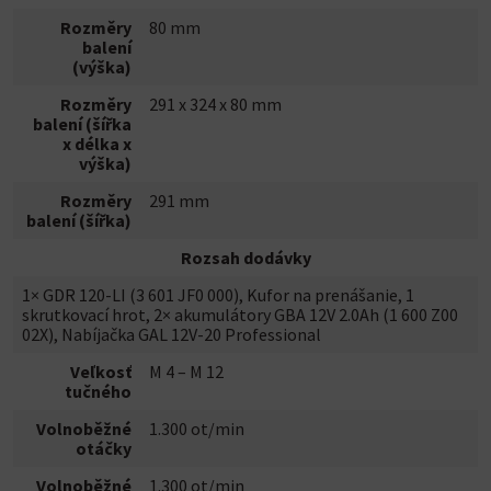
Rozměry
80 mm
balení
(výška)
Rozměry
291 x 324 x 80 mm
balení (šířka
x délka x
výška)
Rozměry
291 mm
balení (šířka)
Rozsah dodávky
1× GDR 120-LI (3 601 JF0 000), Kufor na prenášanie, 1
skrutkovací hrot, 2× akumulátory GBA 12V 2.0Ah (1 600 Z00
02X), Nabíjačka GAL 12V-20 Professional
Veľkosť
M 4 – M 12
tučného
Volnoběžné
1.300 ot/min
otáčky
Volnoběžné
1.300 ot/min