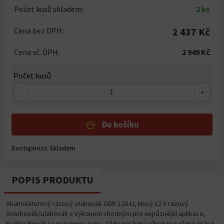
Počet kusů skladem:
2 ks
Cena bez DPH:
2 437 Kč
Cena vč. DPH:
2 949 Kč
Počet kusů
-
+
Do košíku
Dostupnost: Skladem
POPIS PRODUKTU
Akumulátorový rázový utahovák GDR 120-LI, Nový 12 V rázový
šroubovák/utahovák s výkonem vhodným pro nejrůznější aplikace,
Kvalita Bosch za rozumnou cenu, Vždy správný výkon pro různé práce