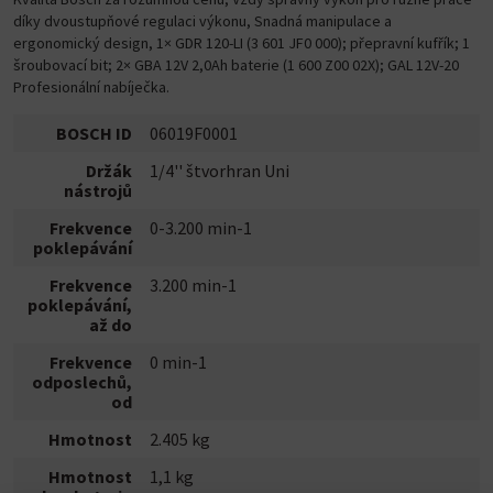
díky dvoustupňové regulaci výkonu, Snadná manipulace a
ergonomický design, 1× GDR 120-LI (3 601 JF0 000); přepravní kufřík; 1
šroubovací bit; 2× GBA 12V 2,0Ah baterie (1 600 Z00 02X); GAL 12V-20
Profesionální nabíječka.
BOSCH ID
06019F0001
Držák
1/4'' štvorhran Uni
nástrojů
Frekvence
0-3.200 min-1
poklepávání
Frekvence
3.200 min-1
poklepávání,
až do
Frekvence
0 min-1
odposlechů,
od
Hmotnost
2.405 kg
Hmotnost
1,1 kg