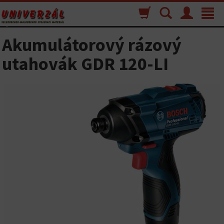
Nákupný
Vyhľadávanie
Menu
Toggle
košík
navigat
Akumulátorový rázový
utahovák GDR 120-LI