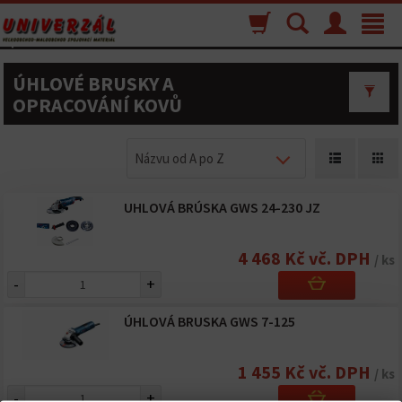
Nákupný
Vyhľadávanie
Menu
Toggle
košík
navigat
ÚHLOVÉ BRUSKY A
OPRACOVÁNÍ KOVŮ
Názvu od A po Z
UHLOVÁ BRÚSKA GWS 24-230 JZ
4 468 Kč vč. DPH
/ ks
-
+
ÚHLOVÁ BRUSKA GWS 7-125
1 455 Kč vč. DPH
/ ks
-
+