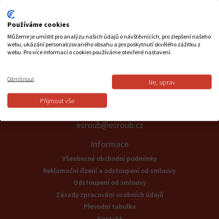
ÚHLOVÁ BRUSKA GWS 9-125 S
Používáme cookies
Můžeme je umístit pro analýzu našich údajů o návštěvnících, pro zlepšení našeho
1 816 Kč vč. DPH
webu, ukázání personalizovaného obsahu a pro poskytnutí skvělého zážitku z
/ ks
webu. Pro více informací o cookies používáme otevřené nastavení.
-
+
Odmítnout
Ne, uprav
Podpora
Přijmout vše
+421 57/7756082
esroub@esroub.cz
Informace
Všeobecné obchodní podmínky
Reklamační řízení a odstoupení od smlouvy
Odstoupení od smlouvy
Zásady zpracování osobních údajů
Převodní tabulka
Kontakt