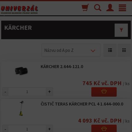
Nákupný
Vyhľadávanie
Menu
Toggle
košík
navigat
KÄRCHER
Názvu od A po Z
KÄRCHER 2.644-121.0
745 Kč vč. DPH
/ ks
-
+
ČISTIČ TERAS KÄRCHER PCL 4 1.644-000.0
4 093 Kč vč. DPH
/ ks
-
+