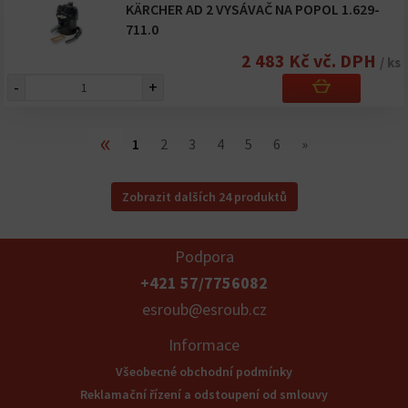
KÄRCHER AD 2 VYSÁVAČ NA POPOL 1.629-
711.0
2 483 Kč vč. DPH
/ ks
-
+
«
1
2
3
4
5
6
»
Zobrazit dalších 24 produktů
Podpora
+421 57/7756082
esroub@esroub.cz
Informace
Všeobecné obchodní podmínky
Reklamační řízení a odstoupení od smlouvy