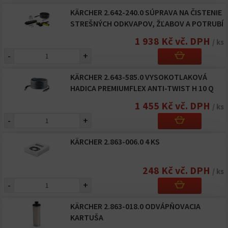
KÄRCHER 2.642-240.0 SÚPRAVA NA ČISTENIE
STREŠNÝCH ODKVAPOV, ŽĽABOV A POTRUBÍ
1 938 Kč vč. DPH
/ ks
-
+
KÄRCHER 2.643-585.0 VYSOKOTLAKOVÁ
HADICA PREMIUMFLEX ANTI-TWIST H 10 Q
1 455 Kč vč. DPH
/ ks
-
+
KÄRCHER 2.863-006.0 4 KS
248 Kč vč. DPH
/ ks
-
+
KÄRCHER 2.863-018.0 ODVÁPŇOVACIA
KARTUŠA