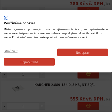
280 Kč vč. DPH
/ ks
-
+
KÄRCHER 2.863-112.0 ODSÁVACIA SÚPRAVA
Používáme cookies
PRE ELEKTRONÁRADIE, PRIEMER 35
Můžeme je umístit pro analýzu našich údajů o návštěvnících, pro zlepšení našeho
webu, ukázání personalizovaného obsahu a pro poskytnutí skvělého zážitku z
362 Kč vč. DPH
/ ks
webu. Pro více informací o cookies používáme otevřené nastavení.
-
+
Odmítnout
Ne, uprav
KÄRCHER 2.863-314.0, 4 KS
Přijmout vše
207 Kč vč. DPH
/ ks
-
+
KÄRCHER 2.889-154.0, 5 KS, NT 30/1
555 Kč vč. DPH
/ ks
-
+