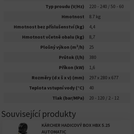
Typ proudu (V/Hz)
220 - 240 / 50 - 60
Hmotnost
8.7 kg
Hmotnost bez příslušenství (kg)
4,4
Hmotnost včetně obalu (kg)
8,7
Plošný výkon (m²/h)
25
Průtok (l/h)
380
Příkon (kW)
1,6
Rozměry (d x š x v) (mm)
297 x 280 x 677
Teplota vstupní vody (°C)
40
Tlak (bar/MPa)
20 - 120 / 2 - 12
Související produkty
KÄRCHER HADICOVÝ BOX HBX 5.25
AUTOMATIC