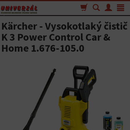
Nákupný
Vyhľadávanie
Menu
Toggle
košík
navigat
Kärcher - Vysokotlaký čistič
K 3 Power Control Car &
Home 1.676-105.0