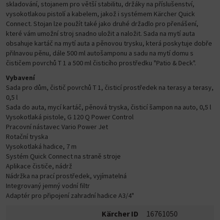
skladování, stojanem pro větší stabilitu, držáky na příslušenství,
vysokotlakou pistolí a kabelem, jakož i systémem Kärcher Quick
Connect. Stojan lze použít také jako druhé držadlo pro přenášení,
které vám umožní stroj snadno uložit a naložit. Sada na mytí auta
obsahuje kartáč na mytí auta a pěnovou trysku, která poskytuje dobře
přilnavou pěnu, dále 500 ml autošamponu a sadu na mytí domu s
čističem povrchů T 1 a 500 ml čisticího prostředku "Patio & Deck".
Vybavení
Sada pro dům, čistič povrchů T 1, čisticí prostředek na terasy a terasy,
0,5 l
Sada do auta, mycí kartáč, pěnová tryska, čisticí šampon na auto, 0,5 l
Vysokotlaká pistole, G 120 Q Power Control
Pracovní nástavec Vario Power Jet
Rotační tryska
Vysokotlaká hadice, 7 m
Systém Quick Connect na straně stroje
Aplikace čističe, nádrž
Nádržka na prací prostředek, vyjímatelná
Integrovaný jemný vodní filtr
Adaptér pro připojení zahradní hadice A3/4"
Kärcher ID
16761050