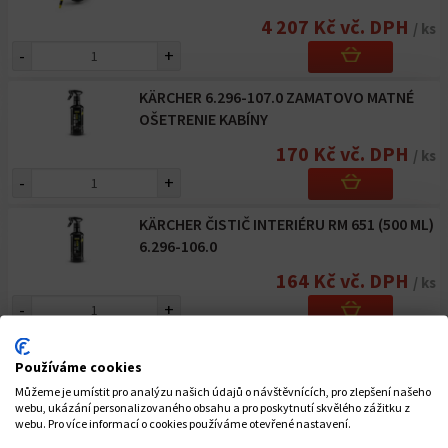
4 207 Kč vč. DPH
/ ks
-
+
KÄRCHER 6.296-107.0 ZAMATOVO MATNÉ
OŠETRENIE KABÍNY
170 Kč vč. DPH
/ ks
-
+
KÄRCHER ČISTIČ INTERIÉRU RM 651 (500 ML)
6.296-106.0
164 Kč vč. DPH
/ ks
-
+
KÄRCHER ČISTIČ SKLA RM 650 (500 ML)
Používáme cookies
6.296-105.0
Můžeme je umístit pro analýzu našich údajů o návštěvnících, pro zlepšení našeho
141 Kč vč. DPH
webu, ukázání personalizovaného obsahu a pro poskytnutí skvělého zážitku z
/ ks
webu. Pro více informací o cookies používáme otevřené nastavení.
-
+