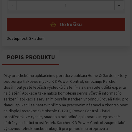
-
+
Do košíku
Dostupnost: Skladem
POPIS PRODUKTU
Díky praktickému aplikačnímu poradci v aplikaci Home & Garden, který
podporuje tlakovou myčku K 3 Power Control, umožňuje Kärcher
dosáhnout ještě lepších výsledků čištění - a z uživatele udělá experta
na čištění. Aplikace také nabízí komplexní servis včetně informací o
zařízení, aplikaci a servisním portálu Kärcher. Vhodnou úroveň tlaku pro
danou aplikaci lze nastavit přímo na pracovním nástavci a zkontrolovat
na displeji vysokotlaké pistole G 120 Q Power Control. Čisticí
prostředek lze rychle, snadno a pohodlně aplikovat z integrované
nádržky na čisticí prostředek. Kärcher K 3 Power Control zaujme také
výsuvnou teleskopickou rukojetí pro pohodlnou přepravu a