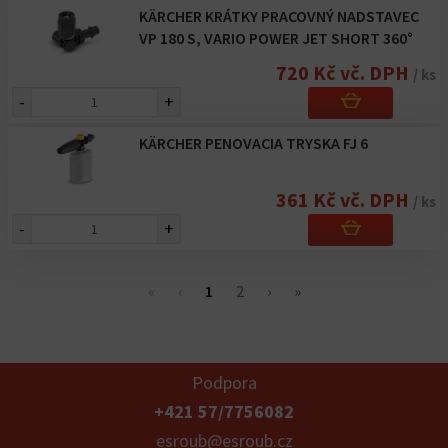
KÄRCHER KRÁTKY PRACOVNÝ NADSTAVEC
VP 180 S, VARIO POWER JET SHORT 360°
720 Kč vč. DPH
/ ks
-
+
KÄRCHER PENOVACIA TRYSKA FJ 6
361 Kč vč. DPH
/ ks
-
+
(current
«
‹
1
2
›
»
Podpora
+421 57/7756082
esroub@esroub.cz