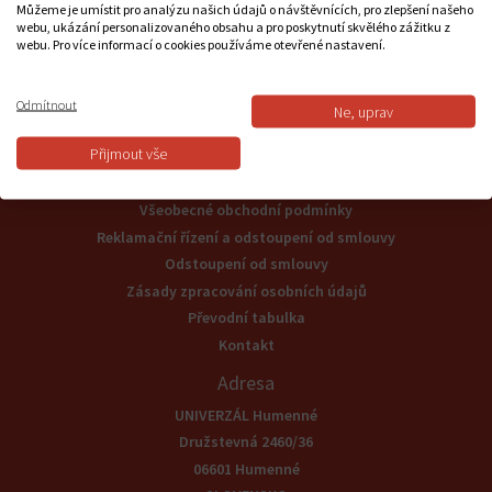
Můžeme je umístit pro analýzu našich údajů o návštěvnících, pro zlepšení našeho
webu, ukázání personalizovaného obsahu a pro poskytnutí skvělého zážitku z
webu. Pro více informací o cookies používáme otevřené nastavení.
Podpora
+421 57/7756082
Odmítnout
Ne, uprav
esroub@esroub.cz
Přijmout vše
Informace
Všeobecné obchodní podmínky
Reklamační řízení a odstoupení od smlouvy
Odstoupení od smlouvy
Zásady zpracování osobních údajů
Převodní tabulka
Kontakt
Adresa
UNIVERZÁL Humenné
Družstevná 2460/36
06601 Humenné