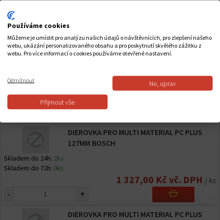
Skladem do 72h:
0ks
442,00 Kč vč. DPH
/ ks
Používáme cookies
-
+
Můžeme je umístit pro analýzu našich údajů o návštěvnících, pro zlepšení našeho
webu, ukázání personalizovaného obsahu a pro poskytnutí skvělého zážitku z
DIAMANTOVÁ KORUNKA PRO GRESS M14 35
webu. Pro více informací o cookies používáme otevřené nastavení.
MM
Skladem do 24h:
2ks
Odmítnout
Ne, uprav
Skladem do 72h:
0ks
903,00 Kč vč. DPH
/ ks
Přijmout vše
-
+
DIEROVKA PRO MULTI MATERIAL PC PLUS
127MM BOSCH
Skladem do 24h:
2ks
Skladem do 72h:
0ks
1 327,00 Kč vč. DPH
/ ks
-
+
DIEROVKA PRO MULTI MATERIAL PC PLUS