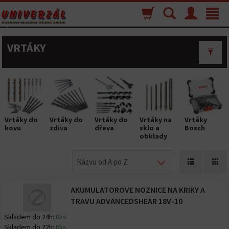
Nákupný
Vyhľadávanie
Menu
Toggle
košík
navigat
VRTÁKY
Vrtáky do
Vrtáky do
Vrtáky do
Vrtáky na
Vrtáky
kovu
zdiva
dřeva
sklo a
Bosch
obklady
Názvu od A po Z
AKUMULATOROVE NOZNICE NA KRIKY A
TRAVU ADVANCEDSHEAR 18V-10
Skladem do 24h:
0ks
Skladem do 72h:
0ks