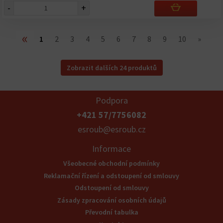
-
+
«
1
2
3
4
5
6
7
8
9
10
»
Zobrazit dalších 24 produktů
Podpora
+421 57/7756082
esroub@esroub.cz
Informace
Všeobecné obchodní podmínky
Reklamační řízení a odstoupení od smlouvy
Odstoupení od smlouvy
Zásady zpracování osobních údajů
Převodní tabulka