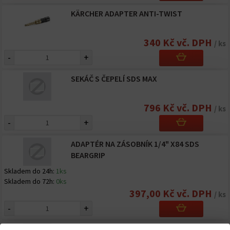
KÄRCHER ADAPTER ANTI-TWIST
340 Kč vč. DPH
/ ks
-
+
SEKÁČ S ČEPELÍ SDS MAX
796 Kč vč. DPH
/ ks
-
+
ADAPTÉR NA ZÁSOBNÍK 1/4" X84 SDS
BEARGRIP
Skladem do 24h:
1ks
Skladem do 72h:
0ks
397,00 Kč vč. DPH
/ ks
-
+
MAG. ADAPTÉR SDS 100MM BEARGRIP