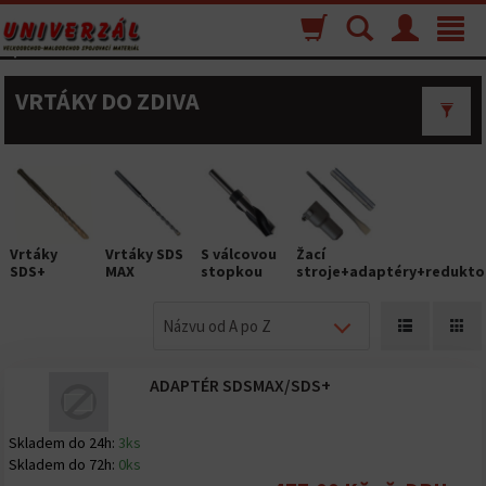
Nákupný
Vyhľadávanie
Menu
Toggle
košík
navigat
VRTÁKY DO ZDIVA
Vrtáky
Vrtáky SDS
S válcovou
Žací
SDS+
MAX
stopkou
stroje+adaptéry+redukto
Názvu od A po Z
ADAPTÉR SDSMAX/SDS+
Skladem do 24h:
3ks
Skladem do 72h:
0ks