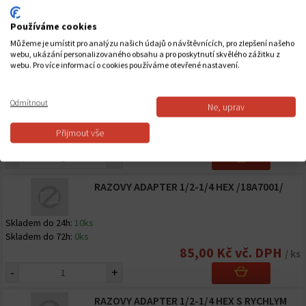
Nedostupný
Používáme cookies
Skladem do 24h:
0ks
Můžeme je umístit pro analýzu našich údajů o návštěvnících, pro zlepšení našeho
Skladem do 72h:
0ks
webu, ukázání personalizovaného obsahu a pro poskytnutí skvělého zážitku z
webu. Pro více informací o cookies používáme otevřené nastavení.
SACÍ ADAPTÉR SDS PLUS MAKITA 195179-1
Odmítnout
Ne, uprav
Skladem do 24h:
3ks
Skladem do 72h:
0ks
Přijmout vše
358,00 Kč vč. DPH
/ ks
-
+
RAZOVY ADAPTER 1/2-1/4 HEX /18A7001/
Skladem do 24h:
10ks
Skladem do 72h:
0ks
85,00 Kč vč. DPH
/ ks
-
+
RAZOVY ADAPTER 1/2-1/4 HEX S RYCHLYM