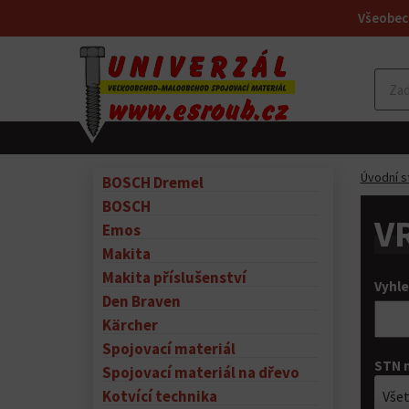
Všeobec
Úvodní s
BOSCH Dremel
BOSCH
V
Emos
Makita
Makita příslušenství
Vyhle
Den Braven
Kärcher
Spojovací materiál
STN 
Spojovací materiál na dřevo
Kotvící technika
Vše