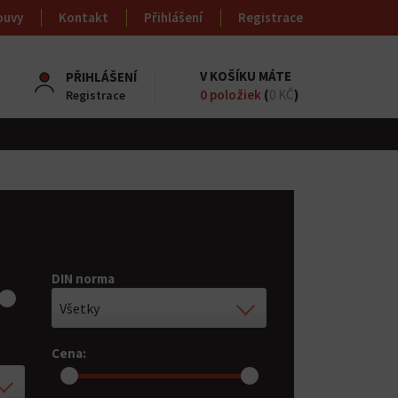
ouvy
Kontakt
Přihlášení
Registrace
V KOŠÍKU MÁTE
PŘIHLÁŠENÍ
0
položiek
(
0 KČ
)
Registrace
DIN norma
Všetky
Cena: