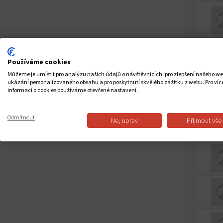
Používáme cookies
Můžeme je umístit pro analýzu našich údajů o návštěvnících, pro zlepšení našeho w
ukázání personalizovaného obsahu a pro poskytnutí skvělého zážitku z webu. Pro víc
informací o cookies používáme otevřené nastavení.
Odmítnout
Ne, uprav
Přijmout vše