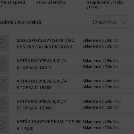
í Twist Speed
Středicí vrtáky
Stupňovité vrtáky
/
/tree/
z celkem 306 produktů
10 na stránku
SADA SPIRÁLOVÝCH VRTÁKŮ
Skladem do 24h:
2ks
Skladem do 72h:
0ks
HSS. DIN 338 8KS PROXXON
VRTÁK DO DŘEVA 4,0 1/4"
Skladem do 24h:
9ks
Skladem do 72h:
0ks
STOPKA D-15877
VRTÁK DO DŘEVA 5,0 1/4"
Skladem do 24h:
8ks
Skladem do 72h:
0ks
STOPKA D-15883
VRTÁK DO DŘEVA 8,0 1/4"
Skladem do 24h:
10ks
Skladem do 72h:
0ks
STOPKA D-15908
VRTÁK 10 VYSOKÉ KVALITY S SK
Skladem do 24h:
9ks
Skladem do 72h:
0ks
V TP320