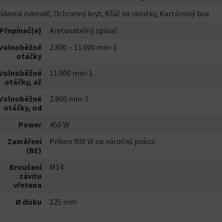
ídavná rukoväť, Ochranný kryt, Kľúč na skrutky, Kartónový box
Přepínač(e)
Aretovateľný spínač
Volnoběžné
2.800 – 11.000 min-1
otáčky
Volnoběžné
11.000 min-1
otáčky, až
Volnoběžné
2.800 min-1
otáčky, od
Power
450 W
Zaměření
Príkon 900 W na náročnú prácu!
(BE)
Broušení
M14
závitu
vřetena
Ø disku
125 mm