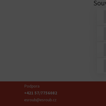
Souv
Podpora
+421 57/7756082
esroub@esroub.cz