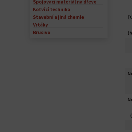
Spojovací materiál na dřevo
Kotvící technika
Stavební a jiná chemie
[
Vrtáky
Brusivo
(h
N
N