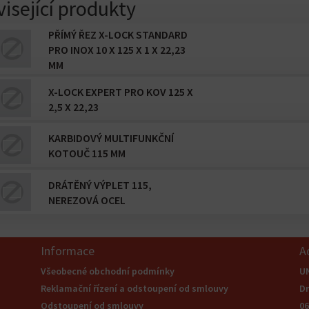
isející produkty
PŘÍMÝ ŘEZ X-LOCK STANDARD
PRO INOX 10 X 125 X 1 X 22,23
MM
X-LOCK EXPERT PRO KOV 125 X
2,5 X 22,23
KARBIDOVÝ MULTIFUNKČNÍ
KOTOUČ 115 MM
DRÁTĚNÝ VÝPLET 115,
NEREZOVÁ OCEL
Informace
A
Všeobecné obchodní podmínky
U
Reklamační řízení a odstoupení od smlouvy
Dr
Odstoupení od smlouvy
0