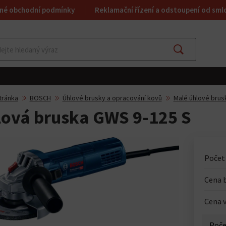
né obchodní podmínky
Reklamační řízení a odstoupení od sml
Najít
tránka
BOSCH
Úhlové brusky a opracování kovů
Malé úhlové brus
ová bruska GWS 9-125 S
Počet
Cena 
Cena v
Poče