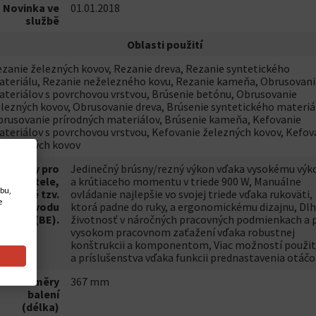
Novinka ve
01.01.2018
službě
Oblasti použití
zanie železných kovov, Rezanie dreva, Rezanie syntetického
teriálu, Rezanie neželezného kovu, Rezanie kameňa, Obrusovani
teriálov s povrchovou vrstvou, Brúsenie betónu, Obrusovanie
lezných kovov, Obrusovanie dreva, Brúsenie syntetického materiá
rusovanie prírodných materiálov, Brúsenie kameňa, Kefovanie
teriálov s povrchovou vrstvou, Kefovanie železných kovov, Kefov
železných kovov
Přínosy pro
Jedinečný brúsny/rezný výkon vďaka vysokému výk
uživatele,
a krútiaceho momentu v triede 900 W, Manuálne
ebu,
včetně tzv.
ovládanie najlepšie vo svojej triede vďaka rukoväti,
e
důvodu
ktorá padne do ruky, a ergonomickému dizajnu, Dl
důvěry (BE).
životnosť v náročných pracovných podmienkach a p
vysokom pracovnom zaťažení vďaka robustnej
konštrukcii a komponentom, Viac možností použit
a príslušenstva vďaka funkcii prednastavenia otáčo
Rozměry
367 mm
balení
(délka)