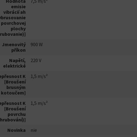
Hodnota
7,5 m/s²
emisie
vibrácií ah
Obrusovanie
povrchovej
plochy
rubovanie)]
Jmenovitý
900 W
příkon
Napětí,
220 V
elektrické
epřesnost K
1,5 m/s²
[Broušení
brusným
kotoučem]
epřesnost K
1,5 m/s²
[Broušení
povrchu
(hrubování)]
Novinka
nie