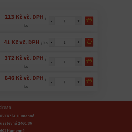
213 Kč vč. DPH
/
-
+
ks
41 Kč vč. DPH
-
+
/ ks
372 Kč vč. DPH
/
-
+
ks
846 Kč vč. DPH
/
-
+
ks
dresa
NIVERZÁL Humenné
užstevná 2460/36
6601 Humenné