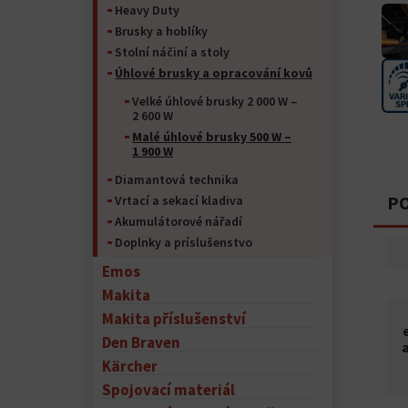
Heavy Duty
Brusky a hoblíky
Stolní náčiní a stoly
Úhlové brusky a opracování kovů
Velké úhlové brusky 2 000 W –
2 600 W
Malé úhlové brusky 500 W –
1 900 W
Diamantová technika
PO
Vrtací a sekací kladiva
Akumulátorové nářadí
Doplnky a príslušenstvo
Emos
Makita
Makita příslušenství
Den Braven
Kärcher
Spojovací materiál