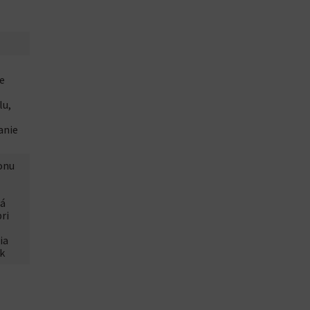
e
lu,
anie
onu
há
ri
ia
k