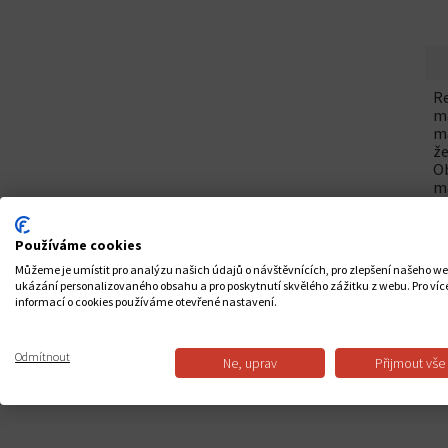
Re
ma
ma
že
Ob
ma
ne
Používáme cookies
Můžeme je umístit pro analýzu našich údajů o návštěvnících, pro zlepšení našeho w
ukázání personalizovaného obsahu a pro poskytnutí skvělého zážitku z webu. Pro víc
informací o cookies používáme otevřené nastavení.
Odmítnout
Ne, uprav
Přijmout vše