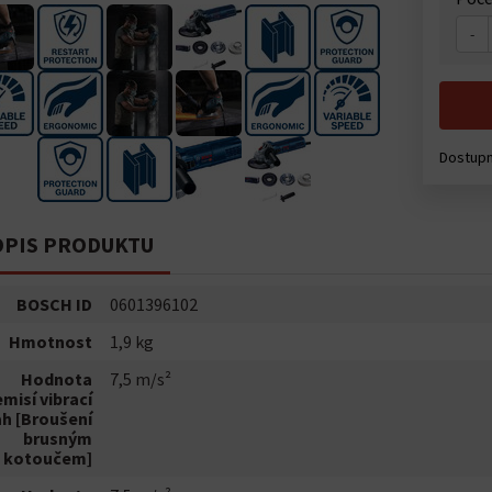
-
Dostupn
PIS PRODUKTU
BOSCH ID
0601396102
Hmotnost
1,9 kg
Hodnota
7,5 m/s²
emisí vibrací
ah [Broušení
brusným
kotoučem]