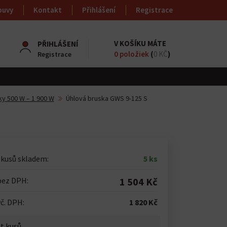
ouvy
Kontakt
Přihlášení
Registrace
V KOŠÍKU MÁTE
PŘIHLÁŠENÍ
0
položiek
(
0 KČ
)
Registrace
ky 500 W – 1 900 W
Úhlová bruska GWS 9-125 S
 kusů skladem:
5 ks
bez DPH:
1 504 Kč
č. DPH:
1 820 Kč
t kusů