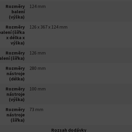
Rozměry
124 mm
balení
(výška)
Rozměry
126 x 367 x 124 mm
balení (šířka
x délka x
výška)
Rozměry
126 mm
alení (šířka)
Rozměry
280 mm
nástroje
(délka)
Rozměry
100 mm
nástroje
(výška)
Rozměry
73 mm
nástroje
(šířka)
Rozsah dodávky