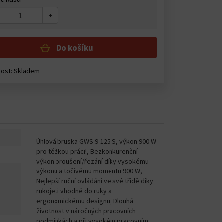
+
Do košíku
ost: Skladem
Úhlová bruska GWS 9-125 S, výkon 900 W
pro těžkou práci!, Bezkonkurenční
výkon broušení/řezání díky vysokému
výkonu a točivému momentu 900 W,
Nejlepší ruční ovládání ve své třídě díky
rukojeti vhodné do ruky a
ergonomickému designu, Dlouhá
životnost v náročných pracovních
podmínkách a při vysokém pracovním