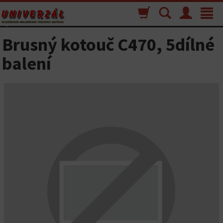
Nákupný
Vyhľadávanie
Menu
Toggle
košík
navigat
Brusný kotouč C470, 5dílné
balení