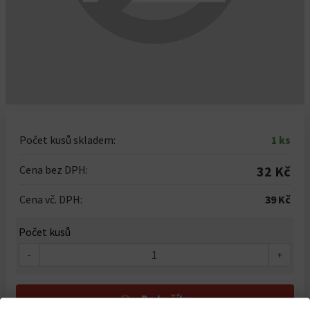
Počet kusů skladem:
1 ks
Cena bez DPH:
32 Kč
Cena vč. DPH:
39 Kč
Počet kusů
-
+
Do košíku