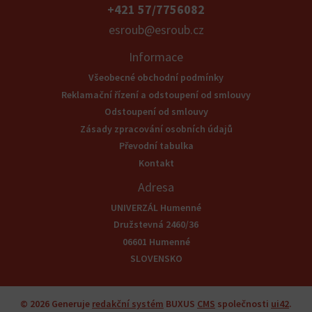
+421 57/7756082
esroub@esroub.cz
Informace
Všeobecné obchodní podmínky
Reklamační řízení a odstoupení od smlouvy
Odstoupení od smlouvy
Zásady zpracování osobních údajů
Převodní tabulka
Kontakt
Adresa
UNIVERZÁL Humenné
Družstevná 2460/36
06601 Humenné
SLOVENSKO
© 2026
Generuje
redakční systém
BUXUS
CMS
společnosti
ui42
.