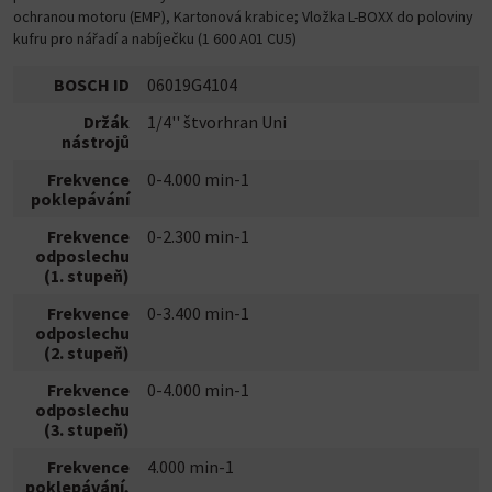
ochranou motoru (EMP), Kartonová krabice; Vložka L-BOXX do poloviny
kufru pro nářadí a nabíječku (1 600 A01 CU5)
BOSCH ID
06019G4104
Držák
1/4'' štvorhran Uni
nástrojů
Frekvence
0-4.000 min-1
poklepávání
Frekvence
0-2.300 min-1
odposlechu
(1. stupeň)
Frekvence
0-3.400 min-1
odposlechu
(2. stupeň)
Frekvence
0-4.000 min-1
odposlechu
(3. stupeň)
Frekvence
4.000 min-1
poklepávání,