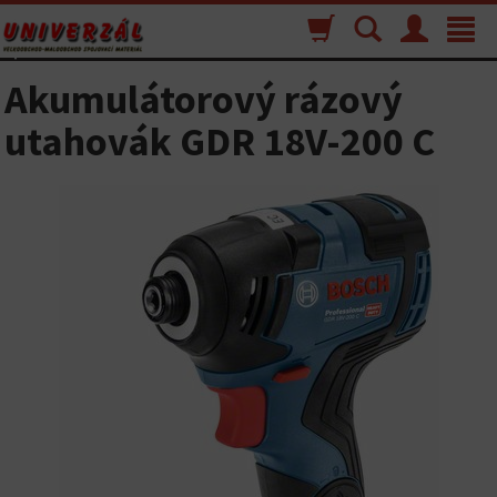
Nákupný
Vyhľadávanie
Menu
Toggle
košík
navigat
Akumulátorový rázový
utahovák GDR 18V-200 C