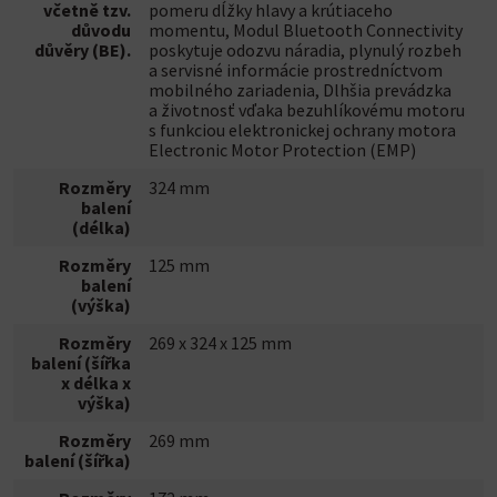
včetně tzv.
pomeru dĺžky hlavy a krútiaceho
důvodu
momentu, Modul Bluetooth Connectivity
důvěry (BE).
poskytuje odozvu náradia, plynulý rozbeh
a servisné informácie prostredníctvom
mobilného zariadenia, Dlhšia prevádzka
a životnosť vďaka bezuhlíkovému motoru
s funkciou elektronickej ochrany motora
Electronic Motor Protection (EMP)
Rozměry
324 mm
balení
(délka)
Rozměry
125 mm
balení
(výška)
Rozměry
269 x 324 x 125 mm
balení (šířka
x délka x
výška)
Rozměry
269 mm
balení (šířka)