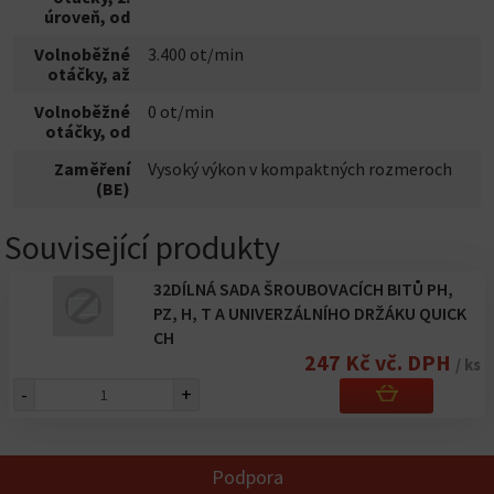
úroveň, od
Volnoběžné
3.400 ot/min
otáčky, až
Volnoběžné
0 ot/min
otáčky, od
Zaměření
Vysoký výkon v kompaktných rozmeroch
(BE)
Související produkty
32DÍLNÁ SADA ŠROUBOVACÍCH BITŮ PH,
PZ, H, T A UNIVERZÁLNÍHO DRŽÁKU QUICK
CH
247 Kč vč. DPH
/ ks
-
+
Podpora