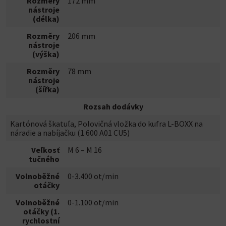
Rozměry
172 mm
nástroje
(délka)
Rozměry
206 mm
nástroje
(výška)
Rozměry
78 mm
nástroje
(šířka)
Rozsah dodávky
Kartónová škatuľa, Polovičná vložka do kufra L-BOXX na
náradie a nabíjačku (1 600 A01 CU5)
Veľkosť
M 6 – M 16
tučného
Volnoběžné
0-3.400 ot/min
otáčky
Volnoběžné
0-1.100 ot/min
otáčky (1.
rychlostní