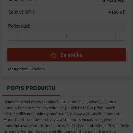
Cena vč. DPH:
4 156 Kč
Počet kusů
-
+
Do košíku
Dostupnost: Skladem
POPIS PRODUKTU
Akumulátorový rázový utahovák GDR 18V-200 C, Vysoký výkon v
kompaktních rozměrech, Výkonné použití i v těžko přístupných
místech díky nejlepšímu poměru délky hlavy a krouticího momentu,
Modul Bluetooth Connectivity zajišťuje odezvu nástroje, plynulé
spuštění a servisní informace prostřednictvím mobilního zařízení, Delší
provoz a životnost díky bezuhlíkovému motoru s elektronickou