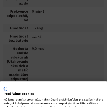
až do
Frekvence
0 min-1
odposlechů,
od
Hmotnost
1.74 kg
Hmotnost
1,1 kg
bez baterie
Hodnota
9,0 m/s²
emisie
vibrácií ah
[Uťahovanie
skrutiek a
matíc
maximálne
prípustnej
veľkosti]
Maximální
200 Nm
Používáme cookies
točivý
moment
Můžeme je umístit pro analýzu našich údajů o návštěvnících, pro zlepšení našeho
webu, ukázání personalizovaného obsahu a pro poskytnutí skvělého zážitku z
webu. Pro více informací o cookies používáme otevřené nastavení.