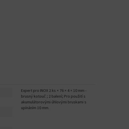
Expert pro INOX 2 ks × 76 × 4 × 10 mm -
brusný kotouč ; 2 balení; Pro použití s
akumulátorovými úhlovými bruskami s
upínáním 10 mm.