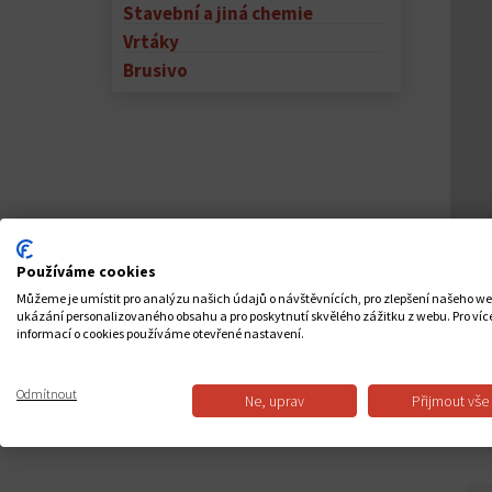
Stavební a jiná chemie
Vrtáky
Brusivo
Používáme cookies
PO
Můžeme je umístit pro analýzu našich údajů o návštěvnících, pro zlepšení našeho w
ukázání personalizovaného obsahu a pro poskytnutí skvělého zážitku z webu. Pro víc
informací o cookies používáme otevřené nastavení.
Odmítnout
Ne, uprav
Přijmout vše