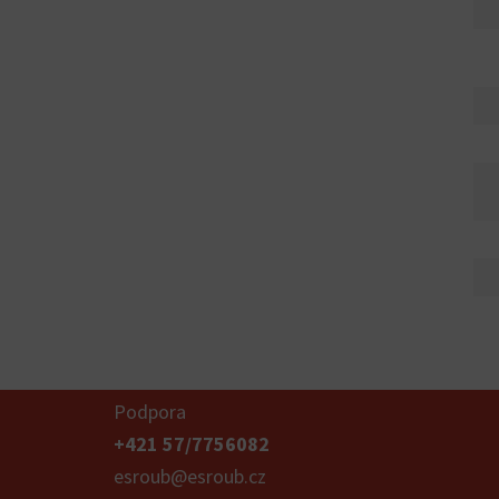
Podpora
+421 57/7756082
esroub@esroub.cz