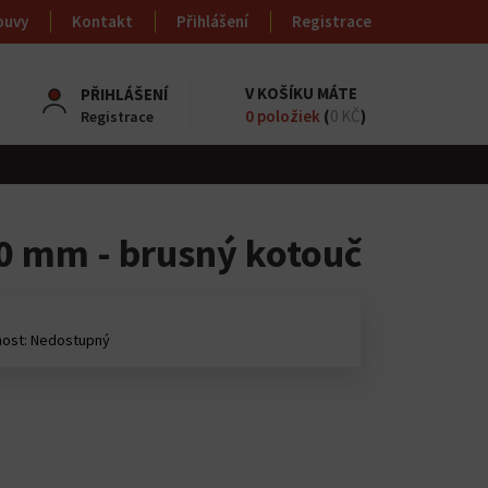
ouvy
Kontakt
Přihlášení
Registrace
V KOŠÍKU MÁTE
PŘIHLÁŠENÍ
0
položiek
(
0 KČ
)
Registrace
 10 mm - brusný kotouč
ost: Nedostupný