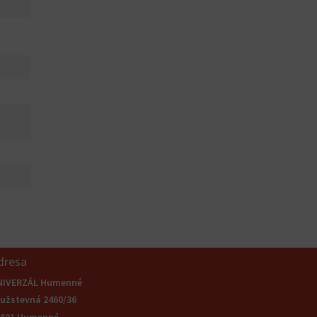
dresa
NIVERZÁL Humenné
užstevná 2460/36
6601 Humenné