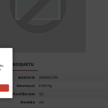
PIS PRODUKTU
ebu,
e
BOSCH ID
2608601705
Hmotnost
0.094 kg
Tloušťka mm
4,0
Novinka
nie