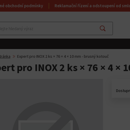
né obchodní podmínky
Reklamační řízení a odstoupení od sml
Najít
tránka
Expert pro INOX 2 ks × 76 × 4 × 10 mm - brusný kotouč
ert pro INOX 2 ks × 76 × 4 ×
Dostupn