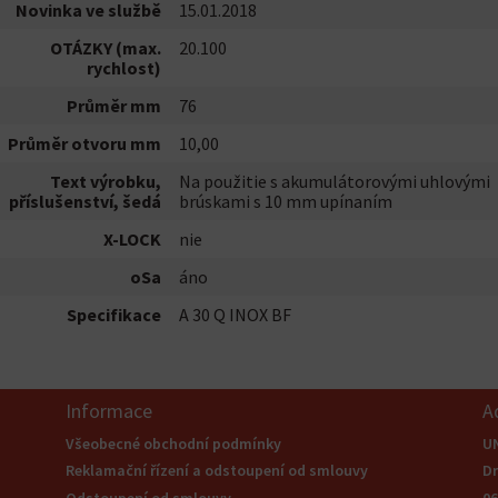
Novinka ve službě
15.01.2018
OTÁZKY (max.
20.100
rychlost)
Průměr mm
76
Průměr otvoru mm
10,00
Text výrobku,
Na použitie s akumulátorovými uhlovými
příslušenství, šedá
brúskami s 10 mm upínaním
X-LOCK
nie
oSa
áno
Specifikace
A 30 Q INOX BF
Informace
A
Všeobecné obchodní podmínky
U
Reklamační řízení a odstoupení od smlouvy
Dr
Odstoupení od smlouvy
0