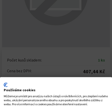
Počet kusů skladem:
1 ks
Cena bez DPH:
407,44 Kč
Cena vč. DPH:
493,00 Kč
Používáme cookies
Počet kusů
Můžeme je umístit pro analýzu našich údajů o návštěvnících, pro zlepšení našeho
webu, ukázání personalizovaného obsahu a pro poskytnutí skvělého zážitku z
-
+
webu. Pro více informací o cookies používáme otevřené nastavení.
Celkem za
1
ks