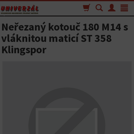
Nákupný
Vyhľadávanie
Menu
Toggle
košík
navigat
Neřezaný kotouč 180 M14 s
vláknitou maticí ST 358
Klingspor