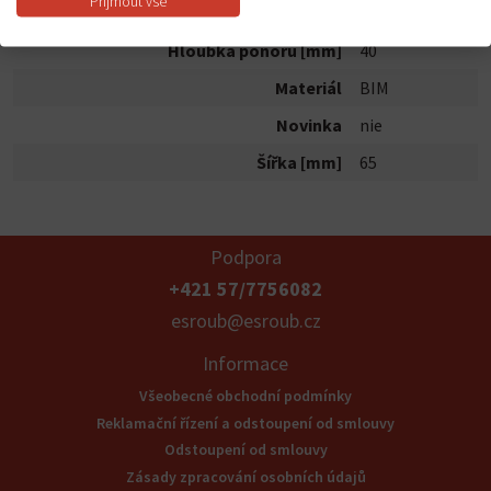
Přijmout vše
Hmotnost
0.038 kg
Hloubka ponoru [mm]
40
Materiál
BIM
Novinka
nie
Šířka [mm]
65
Podpora
+421 57/7756082
esroub@esroub.cz
Informace
Všeobecné obchodní podmínky
Reklamační řízení a odstoupení od smlouvy
Odstoupení od smlouvy
Zásady zpracování osobních údajů