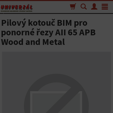
Nákupný
Vyhľadávanie
Menu
Toggle
košík
navigat
Pilový kotouč BIM pro
ponorné řezy AII 65 APB
Wood and Metal