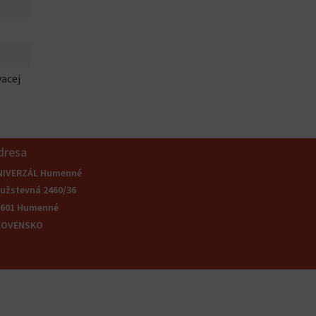
vacej
dresa
NIVERZÁL Humenné
užstevná 2460/36
6601 Humenné
LOVENSKO