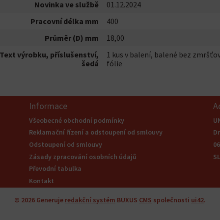
Novinka ve službě
01.12.2024
Pracovní délka mm
400
Průměr (D) mm
18,00
Text výrobku, příslušenství,
1 kus v balení, balené bez zmršťo
šedá
fólie
Informace
A
Všeobecné obchodní podmínky
U
Reklamační řízení a odstoupení od smlouvy
Dr
Odstoupení od smlouvy
0
Zásady zpracování osobních údajů
S
Převodní tabulka
Kontakt
© 2026
Generuje
redakční systém
BUXUS
CMS
společnosti
ui42
.