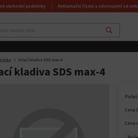
né obchodní podmínky
Reklamační řízení a odstoupení od sml
Najít
tránka
Vrtací kladiva SDS max-4
ací kladiva SDS max-4
Počet
Cena 
Cena v
Poče