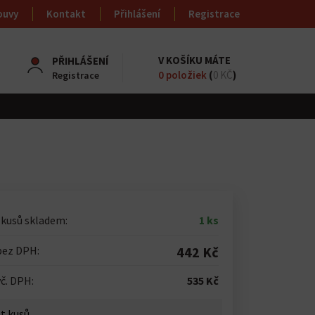
ouvy
Kontakt
Přihlášení
Registrace
V KOŠÍKU MÁTE
PŘIHLÁŠENÍ
0
položiek
(
0 KČ
)
Registrace
 kusů skladem:
1 ks
bez DPH:
442 Kč
č. DPH:
535 Kč
t kusů