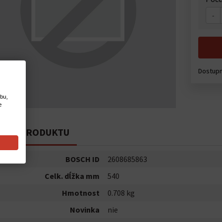
-
Dostupn
ebu,
e
PIS PRODUKTU
BOSCH ID
2608685863
Celk. dĺžka mm
540
Hmotnost
0.708 kg
Novinka
nie