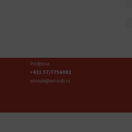
Podpora
+421 57/7756082
esroub@esroub.cz