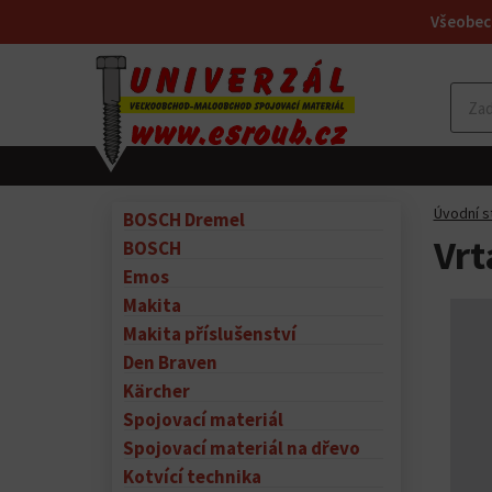
Všeobec
Úvodní s
BOSCH Dremel
Vrt
BOSCH
Emos
Makita
Makita příslušenství
Den Braven
Kärcher
Spojovací materiál
Spojovací materiál na dřevo
Kotvící technika