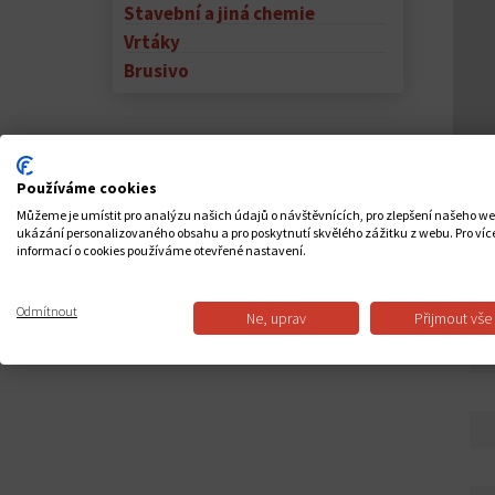
Stavební a jiná chemie
Vrtáky
Brusivo
Používáme cookies
Můžeme je umístit pro analýzu našich údajů o návštěvnících, pro zlepšení našeho w
ukázání personalizovaného obsahu a pro poskytnutí skvělého zážitku z webu. Pro víc
informací o cookies používáme otevřené nastavení.
PO
Odmítnout
Ne, uprav
Přijmout vše