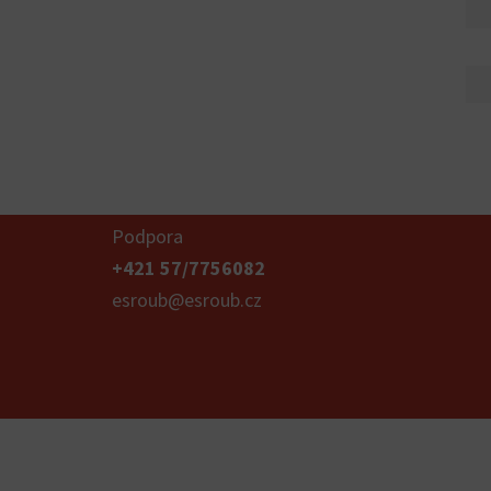
Podpora
+421 57/7756082
esroub@esroub.cz