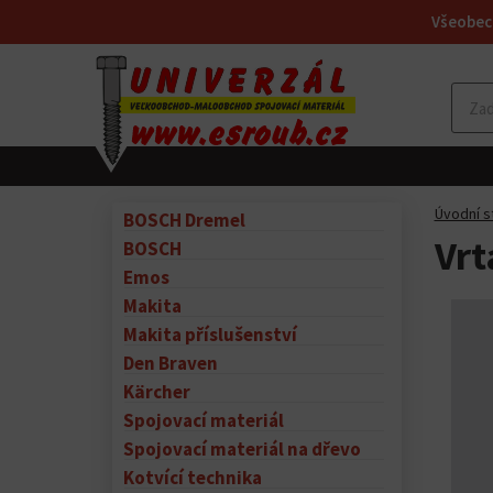
Všeobec
Úvodní s
BOSCH Dremel
Vrt
BOSCH
Emos
Makita
Makita příslušenství
Den Braven
Kärcher
Spojovací materiál
Spojovací materiál na dřevo
Kotvící technika