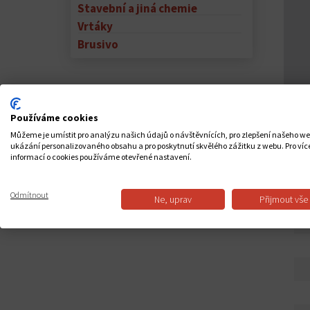
Stavební a jiná chemie
Vrtáky
Brusivo
Používáme cookies
Můžeme je umístit pro analýzu našich údajů o návštěvnících, pro zlepšení našeho w
ukázání personalizovaného obsahu a pro poskytnutí skvělého zážitku z webu. Pro víc
informací o cookies používáme otevřené nastavení.
PO
Odmítnout
Ne, uprav
Přijmout vše