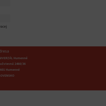
vacej
dresa
NIVERZÁL Humenné
užstevná 2460/36
6601 Humenné
LOVENSKO