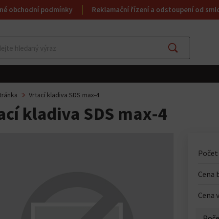
né obchodní podmínky
Reklamační řízení a odstoupení od sml
Najít
tránka
Vrtací kladiva SDS max-4
ací kladiva SDS max-4
Počet
Cena 
Cena v
Poče