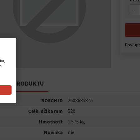
-
Dostupn
ebu,
e
PIS PRODUKTU
BOSCH ID
2608685875
Celk. dĺžka mm
520
Hmotnost
1.575 kg
Novinka
nie