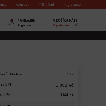
ouvy
Kontakt
Přihlášení
Registrace
V KOŠÍKU MÁTE
PŘIHLÁŠENÍ
0
položiek
(
0 KČ
)
Registrace
 kusů skladem:
1 ks
bez DPH:
1 092 Kč
č. DPH:
1 321 Kč
t kusů