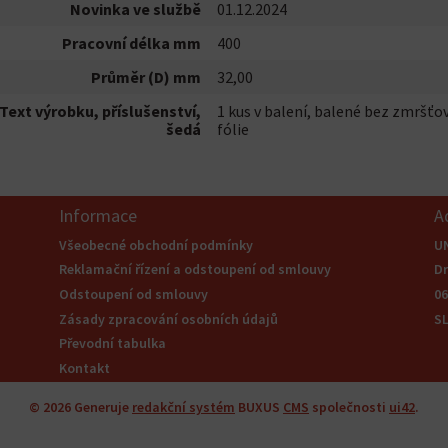
Novinka ve službě
01.12.2024
Pracovní délka mm
400
Průměr (D) mm
32,00
Text výrobku, příslušenství,
1 kus v balení, balené bez zmršťo
šedá
fólie
Informace
A
Všeobecné obchodní podmínky
U
Reklamační řízení a odstoupení od smlouvy
Dr
Odstoupení od smlouvy
0
Zásady zpracování osobních údajů
S
Převodní tabulka
Kontakt
© 2026
Generuje
redakční systém
BUXUS
CMS
společnosti
ui42
.