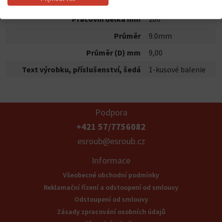
Novinka
nie
Pracovní délka mm
200
Průměr
9.0mm
Průměr (D) mm
9,00
Text výrobku, příslušenství, šedá
1-kusové balenie
Podpora
+421 57/7756082
esroub@esroub.cz
Informace
Všeobecné obchodní podmínky
Reklamační řízení a odstoupení od smlouvy
Odstoupení od smlouvy
Zásady zpracování osobních údajů