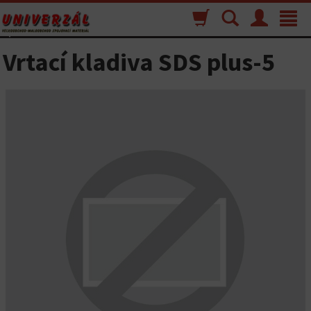
Nákupný
Vyhľadávanie
Menu
Toggle
košík
navigat
Vrtací kladiva SDS plus-5