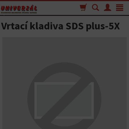
Nákupný
Vyhľadávanie
Menu
Toggle
košík
navigat
Vrtací kladiva SDS plus-5X