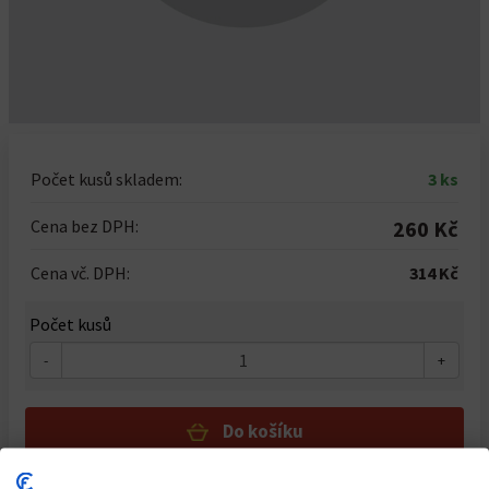
Počet kusů skladem:
3 ks
Cena bez DPH:
260 Kč
Cena vč. DPH:
314 Kč
Počet kusů
-
+
Do košíku
Dostupnost: Skladem