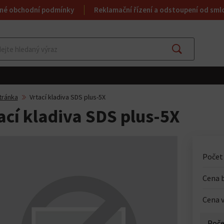
né obchodní podmínky
Reklamační řízení a odstoupení od sml
Najít
tránka
Vrtací kladiva SDS plus-5X
ací kladiva SDS plus-5X
Počet
Cena 
Cena v
Poče