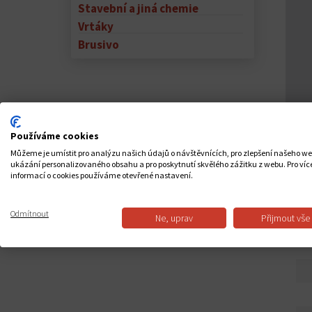
Stavební a jiná chemie
Vrtáky
Brusivo
Používáme cookies
Můžeme je umístit pro analýzu našich údajů o návštěvnících, pro zlepšení našeho w
ukázání personalizovaného obsahu a pro poskytnutí skvělého zážitku z webu. Pro víc
informací o cookies používáme otevřené nastavení.
PO
Odmítnout
Ne, uprav
Přijmout vše