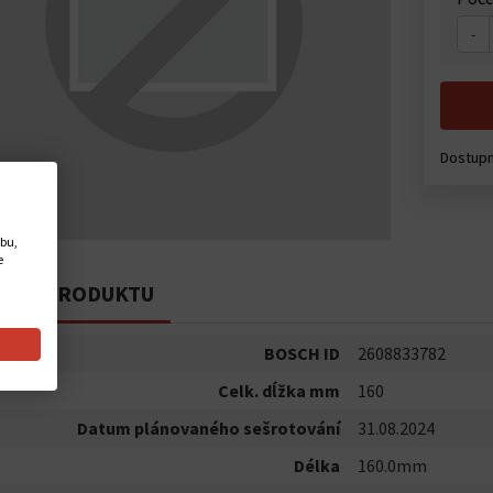
-
Dostupn
ebu,
e
PIS PRODUKTU
BOSCH ID
2608833782
Celk. dĺžka mm
160
Datum plánovaného sešrotování
31.08.2024
Délka
160.0mm