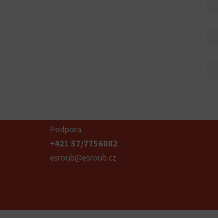
Podpora
+421 57/7756082
esroub@esroub.cz