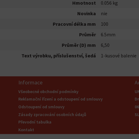
Hmotnost
0.056 kg
Novinka
nie
Pracovní délka mm
100
Průměr
6.5mm
Průměr (D) mm
6,50
Text výrobku, příslušenství, šedá
1-kusové balenie
Informace
A
Všeobecné obchodní podmínky
U
Reklamační řízení a odstoupení od smlouvy
Dr
Odstoupení od smlouvy
0
Zásady zpracování osobních údajů
S
Převodní tabulka
Kontakt