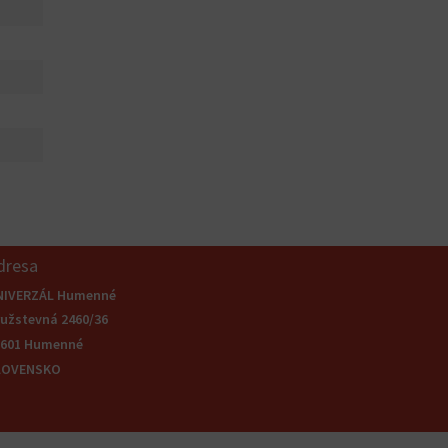
dresa
NIVERZÁL Humenné
užstevná 2460/36
6601 Humenné
LOVENSKO