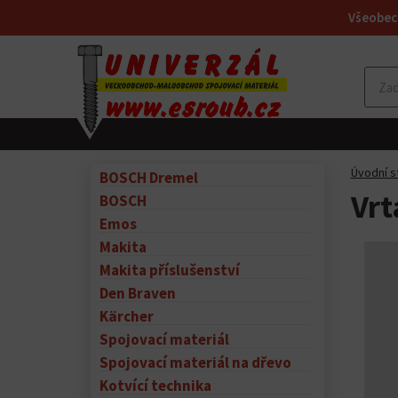
Všeobec
Úvodní s
BOSCH Dremel
Vrt
BOSCH
Emos
Makita
Makita příslušenství
Den Braven
Kärcher
Spojovací materiál
Spojovací materiál na dřevo
Kotvící technika