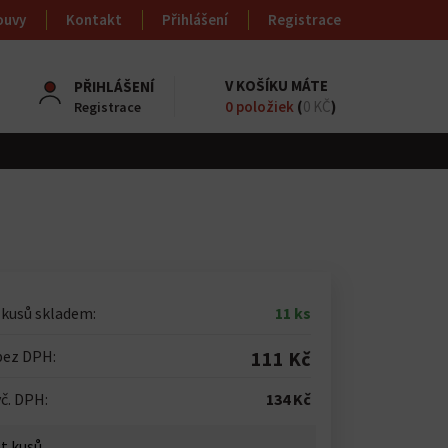
ouvy
Kontakt
Přihlášení
Registrace
V KOŠÍKU MÁTE
PŘIHLÁŠENÍ
0
položiek
(
0 KČ
)
Registrace
 kusů skladem:
11 ks
bez DPH:
111 Kč
č. DPH:
134 Kč
t kusů