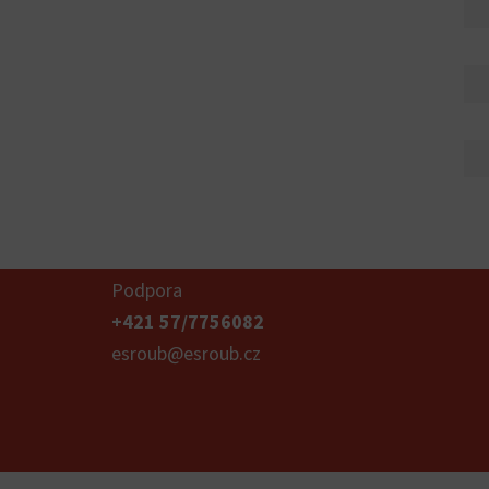
Podpora
+421 57/7756082
esroub@esroub.cz