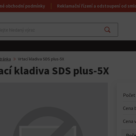
né obchodní podmínky
Reklamační řízení a odstoupení od sml
Najít
tránka
Vrtací kladiva SDS plus-5X
ací kladiva SDS plus-5X
Počet
Cena 
Cena v
Poče