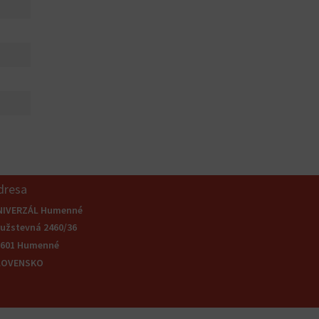
dresa
NIVERZÁL Humenné
užstevná 2460/36
6601 Humenné
LOVENSKO