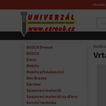
Všeobec
Úvodní s
BOSCH Dremel
Vrt
BOSCH
Emos
Makita
Makita příslušenství
Den Braven
Kärcher
Spojovací materiál
Spojovací materiál na dřevo
Kotvící technika