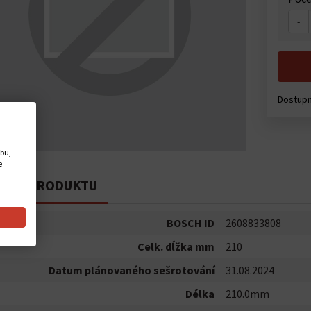
-
Dostupn
ebu,
e
PIS PRODUKTU
BOSCH ID
2608833808
Celk. dĺžka mm
210
Datum plánovaného sešrotování
31.08.2024
Délka
210.0mm