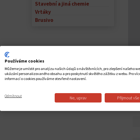
Stavební a jiná chemie
Vrtáky
Brusivo
Používáme cookies
Můžeme je umístit pro analýzu našich údajů o návštěvnících, pro zlepšení našeho w
ukázání personalizovaného obsahu a pro poskytnutí skvělého zážitku z webu. Pro víc
informací o cookies používáme otevřené nastavení.
PO
Odmítnout
Ne, uprav
Přijmout vše