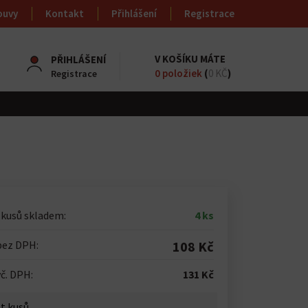
ouvy
Kontakt
Přihlášení
Registrace
V KOŠÍKU MÁTE
PŘIHLÁŠENÍ
0
položiek
(
0 KČ
)
Registrace
 kusů skladem:
4 ks
bez DPH:
108 Kč
č. DPH:
131 Kč
t kusů