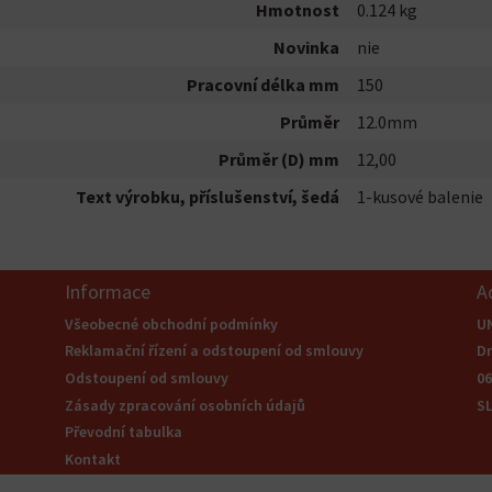
Hmotnost
0.124 kg
Novinka
nie
Pracovní délka mm
150
Průměr
12.0mm
Průměr (D) mm
12,00
Text výrobku, příslušenství, šedá
1-kusové balenie
Informace
A
Všeobecné obchodní podmínky
U
Reklamační řízení a odstoupení od smlouvy
Dr
Odstoupení od smlouvy
0
Zásady zpracování osobních údajů
S
Převodní tabulka
Kontakt