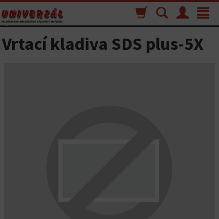
Nákupný
Vyhľadávanie
Menu
Toggle
košík
navigat
Vrtací kladiva SDS plus-5X