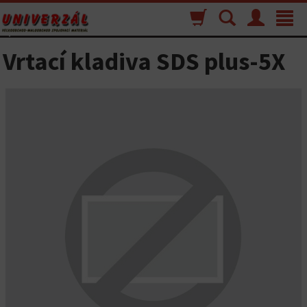
Nákupný
Vyhľadávanie
Menu
Toggle
košík
navigat
Vrtací kladiva SDS plus-5X