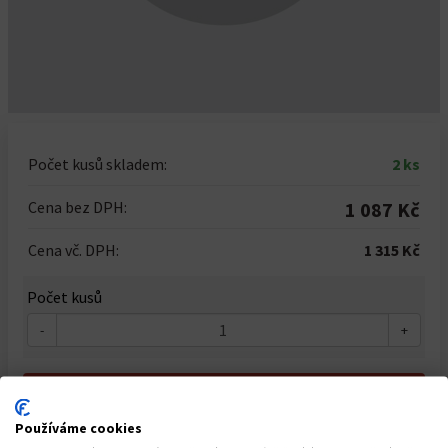
Počet kusů skladem:
2 ks
Cena bez DPH:
1 087 Kč
Cena vč. DPH:
1 315 Kč
Počet kusů
-
+
Do košíku
Používáme cookies
Dostupnost: Skladem