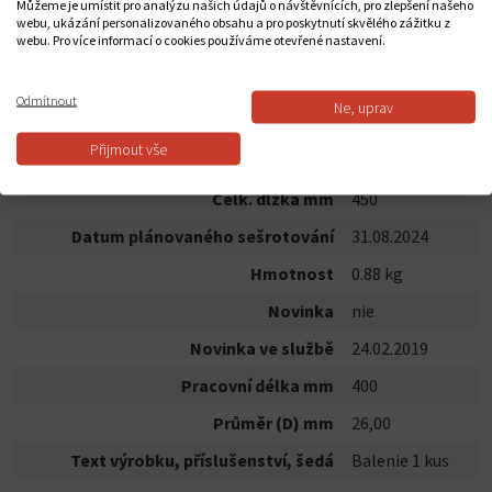
Můžeme je umístit pro analýzu našich údajů o návštěvnících, pro zlepšení našeho
webu, ukázání personalizovaného obsahu a pro poskytnutí skvělého zážitku z
webu. Pro více informací o cookies používáme otevřené nastavení.
POPIS PRODUKTU
Odmítnout
Ne, uprav
Vrtáky s příklepem SDS plus-5X ; balení po 1 ks
Přijmout vše
BOSCH ID
2608836652
Celk. dĺžka mm
450
Datum plánovaného sešrotování
31.08.2024
Hmotnost
0.88 kg
Novinka
nie
Novinka ve službě
24.02.2019
Pracovní délka mm
400
Průměr (D) mm
26,00
Text výrobku, příslušenství, šedá
Balenie 1 kus