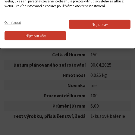
webu, ukázání personalizovaného obsahu a pro poskytnutí skvělého zážitku z
webu. Pro více informací o cookies používáme otevřené nastavení.
POPIS PRODUKTU
Odmítnout
Ne, uprav
Vrtáky do betonu CYL-5 ; 1kusové balení
Přijmout vše
BOSCH ID
2608588145
Celk. dĺžka mm
150
Datum plánovaného sešrotování
30.04.2025
Hmotnost
0.026 kg
Novinka
nie
Pracovní délka mm
100
Průměr (D) mm
6,00
Text výrobku, příslušenství, šedá
1-kusové balenie