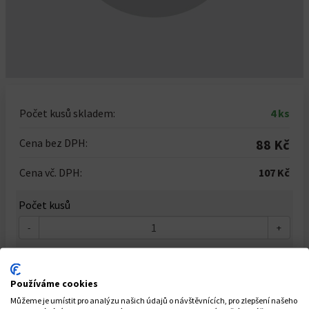
Počet kusů skladem:
4 ks
Cena bez DPH:
88 Kč
Cena vč. DPH:
107 Kč
Počet kusů
-
+
Do košíku
Používáme cookies
Můžeme je umístit pro analýzu našich údajů o návštěvnících, pro zlepšení našeho
Dostupnost: Skladem