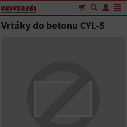
Nákupný
Vyhľadávanie
Menu
Toggle
košík
navigat
Vrtáky do betonu CYL-5