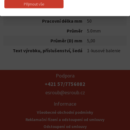
Hmotnost
0.015 kg
Přijmout vše
Novinka
nie
Pracovní délka mm
50
Průměr
5.0mm
Průměr (D) mm
5,00
Text výrobku, příslušenství, šedá
1-kusové balenie
Podpora
+421 57/7756082
esroub@esroub.cz
Informace
Všeobecné obchodní podmínky
Reklamační řízení a odstoupení od smlouvy
Odstoupení od smlouvy