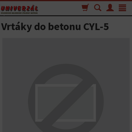
Nákupný
Vyhľadávanie
Menu
Toggle
košík
navigat
Vrtáky do betonu CYL-5