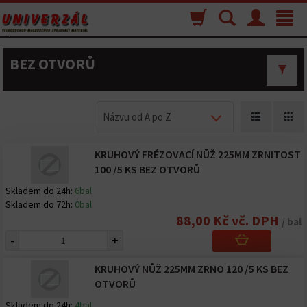
Nákupný
Vyhľadávanie
Menu
Toggle
košík
navigat
BEZ OTVORŮ
Názvu od A po Z
KRUHOVÝ FRÉZOVACÍ NŮŽ 225MM ZRNITOST
100 /5 KS BEZ OTVORŮ
Skladem do 24h:
6bal
Skladem do 72h:
0bal
88,00 Kč vč. DPH
/ bal
-
+
KRUHOVÝ NŮŽ 225MM ZRNO 120 /5 KS BEZ
OTVORŮ
Skladem do 24h:
4bal