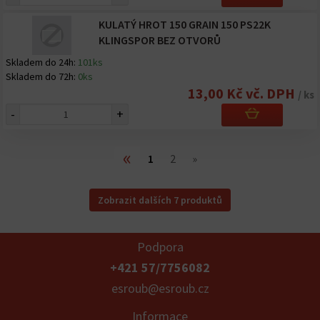
KULATÝ HROT 150 GRAIN 150 PS22K
KLINGSPOR BEZ OTVORŮ
Skladem do 24h:
101ks
Skladem do 72h:
0ks
13,00 Kč vč. DPH
/ ks
-
+
«
1
2
»
Zobrazit dalších 7 produktů
Podpora
+421 57/7756082
esroub@esroub.cz
Informace