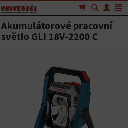
Nákupný
Vyhľadávanie
Menu
Toggle
košík
navigat
Akumulátorové pracovní
světlo GLI 18V-2200 C