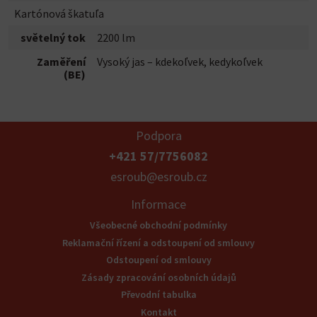
Kartónová škatuľa
světelný tok
2200 lm
Zaměření
Vysoký jas – kdekoľvek, kedykoľvek
(BE)
Podpora
+421 57/7756082
esroub@esroub.cz
Informace
Všeobecné obchodní podmínky
Reklamační řízení a odstoupení od smlouvy
Odstoupení od smlouvy
Zásady zpracování osobních údajů
Převodní tabulka
Kontakt