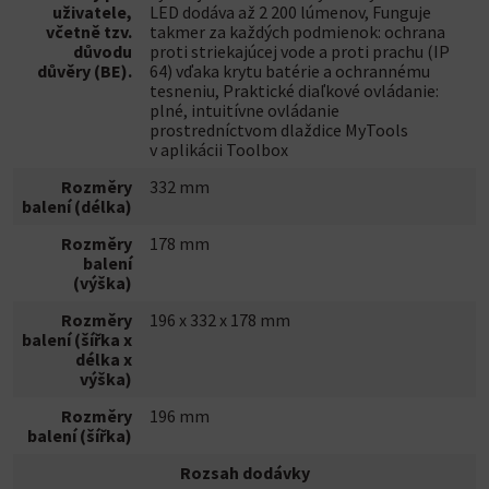
uživatele,
LED dodáva až 2 200 lúmenov, Funguje
včetně tzv.
takmer za každých podmienok: ochrana
důvodu
proti striekajúcej vode a proti prachu (IP
důvěry (BE).
64) vďaka krytu batérie a ochrannému
tesneniu, Praktické diaľkové ovládanie:
plné, intuitívne ovládanie
prostredníctvom dlaždice MyTools
v aplikácii Toolbox
Rozměry
332 mm
balení (délka)
Rozměry
178 mm
balení
(výška)
Rozměry
196 x 332 x 178 mm
balení (šířka x
délka x
výška)
Rozměry
196 mm
balení (šířka)
Rozsah dodávky