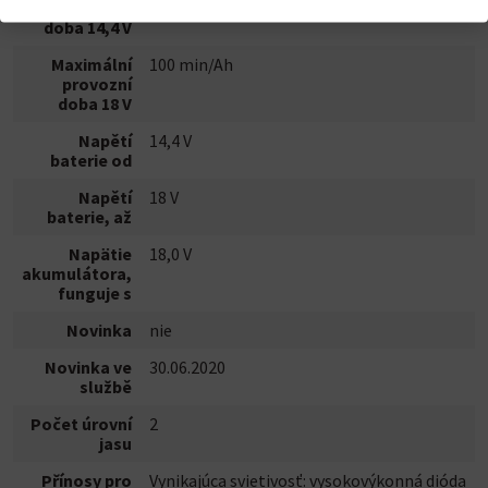
provozní
doba 14,4 V
Maximální
100 min/Ah
provozní
doba 18 V
Napětí
14,4 V
baterie od
Napětí
18 V
baterie, až
Napätie
18,0 V
akumulátora,
funguje s
Novinka
nie
Novinka ve
30.06.2020
službě
Počet úrovní
2
jasu
Přínosy pro
Vynikajúca svietivosť: vysokovýkonná dióda