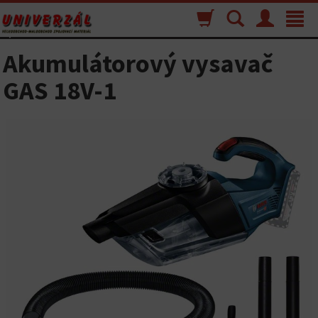
Nákupný
Vyhľadávanie
Menu
Toggle
košík
navigat
Akumulátorový vysavač
GAS 18V-1