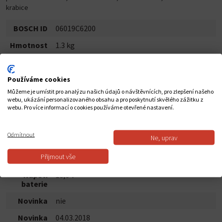
krabice
BOSCH ID
06019C6200
Hmotnost
1.3 kg
Hmotnost
1,3 kg
bez
Používáme cookies
baterie
Můžeme je umístit pro analýzu našich údajů o návštěvnících, pro zlepšení našeho
Max.
60 mbar
webu, ukázání personalizovaného obsahu a pro poskytnutí skvělého zážitku z
vakuum
webu. Pro více informací o cookies používáme otevřené nastavení.
(turbína)
Max.
10,0 l/s
Odmítnout
Ne, uprav
průtok
vzduchu
Přijmout vše
(turbína)
Napětí
18,0 V
baterie
Novinka
nie
Novinka
04.03.2018