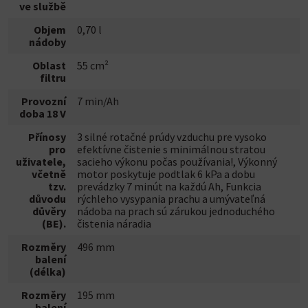
ve službě
Objem
0,70 l
nádoby
Oblast
55 cm²
filtru
Provozní
7 min/Ah
doba 18 V
Přínosy
3 silné rotačné prúdy vzduchu pre vysoko
pro
efektívne čistenie s minimálnou stratou
uživatele,
sacieho výkonu počas používania!, Výkonný
včetně
motor poskytuje podtlak 6 kPa a dobu
tzv.
prevádzky 7 minút na každú Ah, Funkcia
důvodu
rýchleho vysypania prachu a umývateľná
důvěry
nádoba na prach sú zárukou jednoduchého
(BE).
čistenia náradia
Rozměry
496 mm
balení
(délka)
Rozměry
195 mm
balení