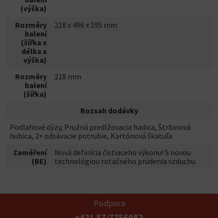
(výška)
Rozměry
218 x 496 x 195 mm
balení
(šířka x
délka x
výška)
Rozměry
218 mm
balení
(šířka)
Rozsah dodávky
Podlahové dýzy, Pružná predlžovacia hadica, Štrbinová
hubica, 2× odsávacie potrubie, Kartónová škatuľa
Zaměření
Nová definícia čistiaceho výkonu! S novou
(BE)
technológiou rotačného prúdenia vzduchu.
Podpora
+421 57/7756082