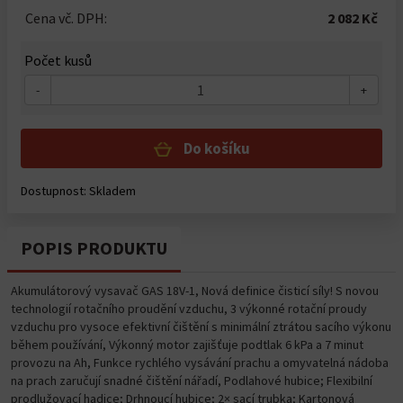
Cena vč. DPH:
2 082 Kč
Počet kusů
-
+
Do košíku
Dostupnost: Skladem
POPIS PRODUKTU
Akumulátorový vysavač GAS 18V-1, Nová definice čisticí síly! S novou
technologií rotačního proudění vzduchu, 3 výkonné rotační proudy
vzduchu pro vysoce efektivní čištění s minimální ztrátou sacího výkonu
během používání, Výkonný motor zajišťuje podtlak 6 kPa a 7 minut
provozu na Ah, Funkce rychlého vysávání prachu a omyvatelná nádoba
na prach zaručují snadné čištění nářadí, Podlahové hubice; Flexibilní
prodlužovací hadice; Drhnoucí hubice; 2× sací trubka; Kartonová