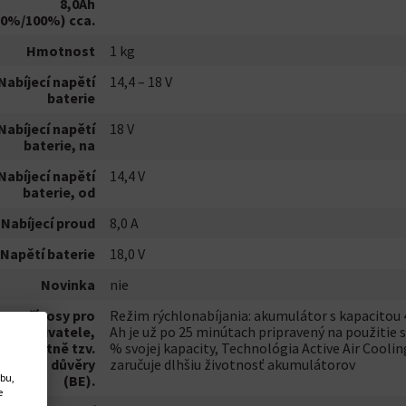
8,0Ah
80%/100%) cca.
Hmotnost
1 kg
Nabíjecí napětí
14,4 – 18 V
baterie
Nabíjecí napětí
18 V
baterie, na
Nabíjecí napětí
14,4 V
baterie, od
Nabíjecí proud
8,0 A
Napětí baterie
18,0 V
Novinka
nie
Přínosy pro
Režim rýchlonabíjania: akumulátor s kapacitou 
uživatele,
Ah je už po 25 minútach pripravený na použitie s
včetně tzv.
% svojej kapacity, Technológia Active Air Coolin
důvodu důvěry
zaručuje dlhšiu životnosť akumulátorov
ebu,
(BE).
e