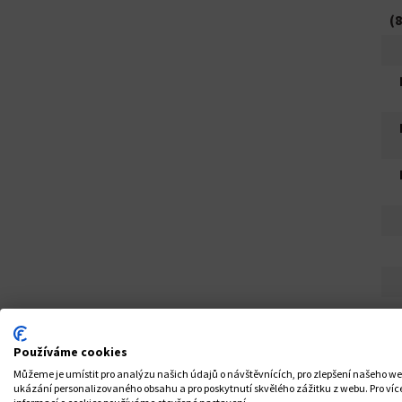
(
Používáme cookies
Můžeme je umístit pro analýzu našich údajů o návštěvnících, pro zlepšení našeho w
ukázání personalizovaného obsahu a pro poskytnutí skvělého zážitku z webu. Pro víc