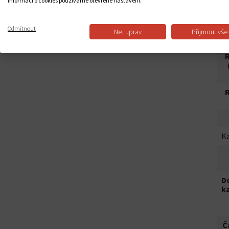
informací o cookies používáme otevřené nastavení.
R
Odmítnout
R
Ne, uprav
Přijmout vše
R
R
Ka
Do
ka
Č