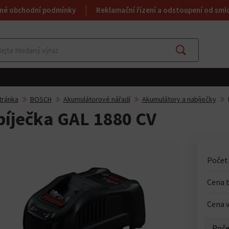
né obchodní podmínky
Reklamační řízení a odstoupení od sml
Najít
tránka
BOSCH
Akumulátorové nářadí
Akumulátory a nabíječky
íječka GAL 1880 CV
Počet
Cena 
Cena v
Poče