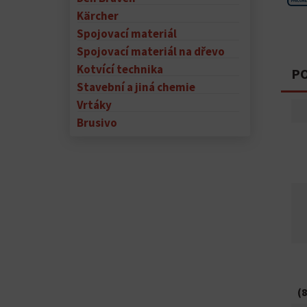
Kärcher
Spojovací materiál
Spojovací materiál na dřevo
Kotvící technika
PO
Stavební a jiná chemie
Vrtáky
Brusivo
(