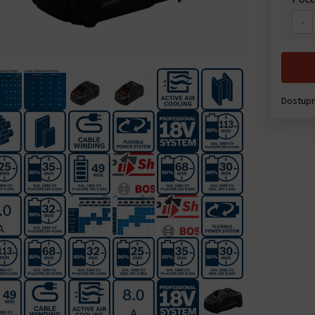
-
Dostupn