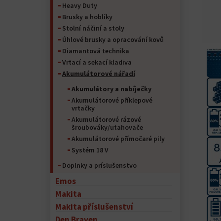
Heavy Duty
Brusky a hoblíky
Stolní náčiní a stoly
Úhlové brusky a opracování kovů
Diamantová technika
Vrtací a sekací kladiva
Akumulátorové nářadí
Akumulátory a nabíječky
Akumulátorové příklepové
vrtačky
Akumulátorové rázové
šroubováky/utahovače
Akumulátorové přímočaré pily
Systém 18 V
Doplnky a príslušenstvo
Emos
Makita
Makita příslušenství
Den Braven