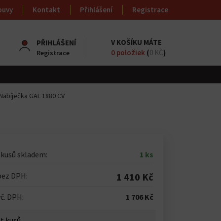
ouvy
Kontakt
Přihlášení
Registrace
V KOŠÍKU MÁTE
PŘIHLÁŠENÍ
0
položiek
(
0 KČ
)
Registrace
Nabíječka GAL 1880 CV
 kusů skladem:
1 ks
bez DPH:
1 410 Kč
č. DPH:
1 706 Kč
t kusů