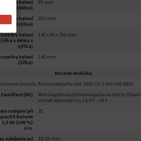
ozměry balení
95 mm
(délka)
ozměry balení
250 mm
(výška)
ozměry balení
140 x 95 x 250 mm
(šířka x délka x
výška)
ozměry balení
140 mm
(šířka)
Rozsah dodávky
rtónová škatuľa, Rýchlonabíjačka GAL 1880 CV (1 600 A00 B8G)
Zaměření (BE)
Multinapäťová rýchlonabíjačka na všetky lítium
iónové akumulátory 14,4 V – 18 V
ba nabíjení při
25
pacitě baterie
1,5 Ah (100 %)
cca.
as nabíjania pri
10/25 min.