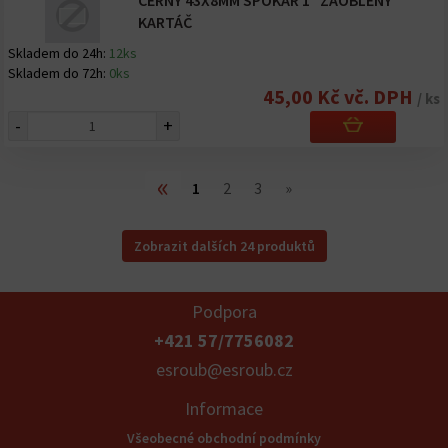
ČERNÝ 43X8MM SPOKAR 1" ZAOBLENÝ
KARTÁČ
Skladem do 24h:
12ks
Skladem do 72h:
0ks
45,00 Kč vč. DPH
/ ks
-
+
«
1
2
3
»
Zobrazit dalších 24 produktů
Podpora
+421 57/7756082
esroub@esroub.cz
Informace
Všeobecné obchodní podmínky