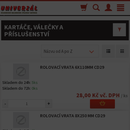
Nákupný
Vyhľadávanie
Menu
Toggle
košík
navigat
KARTÁČE, VÁLEČKY A
PŘÍSLUŠENSTVÍ
Názvu od A po Z
ROLOVACÍ VRATA 6X110MM CD29
Skladem do 24h:
5ks
Skladem do 72h:
0ks
28,00 Kč vč. DPH
/ ks
-
+
ROLOVACÍ VRATA 8X250 MM CD29