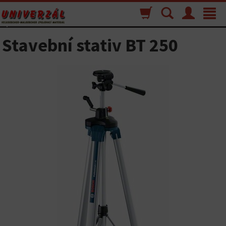
Nákupný
Vyhľadávanie
Menu
Toggle
košík
navigat
Stavební stativ BT 250