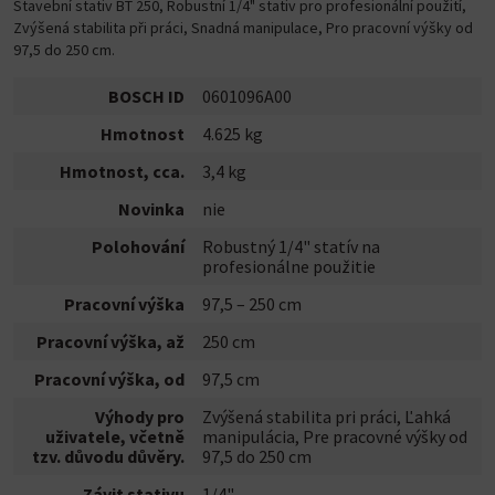
Stavební stativ BT 250, Robustní 1/4" stativ pro profesionální použití,
Zvýšená stabilita při práci, Snadná manipulace, Pro pracovní výšky od
97,5 do 250 cm.
BOSCH ID
0601096A00
Hmotnost
4.625 kg
Hmotnost, cca.
3,4 kg
Novinka
nie
Polohování
Robustný 1/4" statív na
profesionálne použitie
Pracovní výška
97,5 – 250 cm
Pracovní výška, až
250 cm
Pracovní výška, od
97,5 cm
Výhody pro
Zvýšená stabilita pri práci, Ľahká
uživatele, včetně
manipulácia, Pre pracovné výšky od
tzv. důvodu důvěry.
97,5 do 250 cm
Závit stativu
1/4"