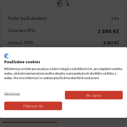
Počet kusů skladem:
1 ks
Cena bez DPH:
1 890 Kč
Cena vč. DPH:
2 287 Kč
Počet kusů
Používáme cookies
-
+
Můžeme je umístit pro analýzu našich údajů o návštěvnících, pro zlepšení našeho
webu, ukázání personalizovaného obsahu a pro poskytnutí skvělého zážitku z
webu. Pro více informací o cookies používáme otevřené nastavení.
Do košíku
Odmítnout
Ne, uprav
Dostupnost: Skladem
Přijmout vše
POPIS PRODUKTU