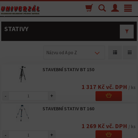
Nákupný
Vyhľadávanie
Menu
Toggle
košík
navigat
STATIVY
Názvu od A po Z
STAVEBNÍ STATIV BT 150
1 317 Kč vč. DPH
/ ks
-
+
STAVEBNÍ STATIV BT 160
1 269 Kč vč. DPH
/ ks
-
+