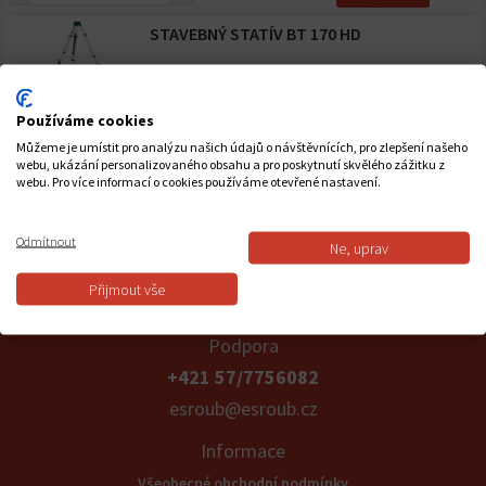
STAVEBNÝ STATÍV BT 170 HD
1 870 Kč vč. DPH
/ ks
Používáme cookies
-
+
Můžeme je umístit pro analýzu našich údajů o návštěvnících, pro zlepšení našeho
webu, ukázání personalizovaného obsahu a pro poskytnutí skvělého zážitku z
STAVEBNÍ STATIV BT 250
webu. Pro více informací o cookies používáme otevřené nastavení.
2 293 Kč vč. DPH
/ ks
Odmítnout
Ne, uprav
-
+
Přijmout vše
Podpora
+421 57/7756082
esroub@esroub.cz
Informace
Všeobecné obchodní podmínky