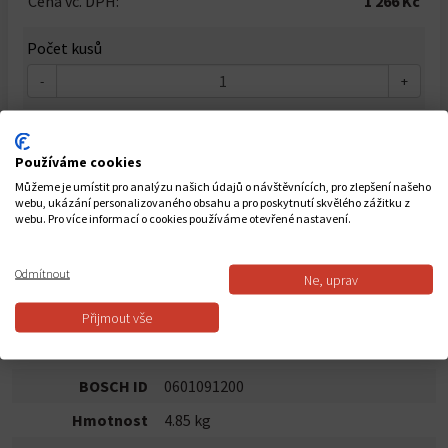
Cena vč. DPH:
1 266 Kč
Počet kusů
-
+
Do košíku
Používáme cookies
Můžeme je umístit pro analýzu našich údajů o návštěvnících, pro zlepšení našeho
Dostupnost: Skladem
webu, ukázání personalizovaného obsahu a pro poskytnutí skvělého zážitku z
webu. Pro více informací o cookies používáme otevřené nastavení.
POPIS PRODUKTU
Odmítnout
Ne, uprav
Stavební stativ BT 160, Všestranný hliníkový stativ, Rychloupínací,
Přijmout vše
Snadné přenášení díky ramennímu popruhu, Vysoká stabilita na
jakékoli podlaze
BOSCH ID
0601091200
Hmotnost
4.85 kg