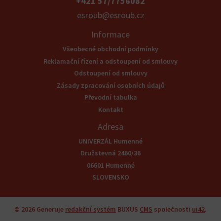
+421 57/7756082
esroub@esroub.cz
Informace
Všeobecné obchodní podmínky
Reklamační řízení a odstoupení od smlouvy
Odstoupení od smlouvy
Zásady zpracování osobních údajů
Převodní tabulka
Kontakt
Adresa
UNIVERZÁL Humenné
Družstevná 2460/36
06601 Humenné
SLOVENSKO
© 2026
Generuje
redakční systém
BUXUS
CMS
společnosti
ui42
.