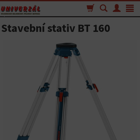
Nákupný
Vyhľadávanie
Menu
Toggle
košík
navigat
Stavební stativ BT 160