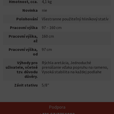
Hmotnost, cca.
4,1 kg
Novinka
nie
Polohování
Všestranne použiteľný hliníkový statív
Pracovní výška
97 – 160 cm
Pracovní výška,
160 cm
až
Pracovní výška,
97 cm
od
Výhody pro
Rýchla aretácia, Jednoduché
uživatele, včetně
prenášanie vďaka popruhu na rameno,
tzv. důvodu
Vysoká stabilita na každej podlahe
důvěry.
Závit stativu
5/8"
Podpora