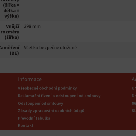
(šířka ×
délka ×
výška)
Vnější
398 mm
rozměry
(šířka)
Zaměření
Všetko bezpečne uložené
(BE)
Informace
A
Všeobecné obchodní podmínky
U
Reklamační řízení a odstoupení od smlouvy
Dr
Odstoupení od smlouvy
0
Zásady zpracování osobních údajů
S
Převodní tabulka
Kontakt