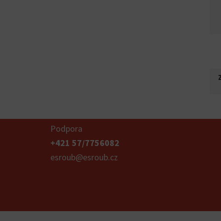
Podpora
+421 57/7756082
esroub@esroub.cz