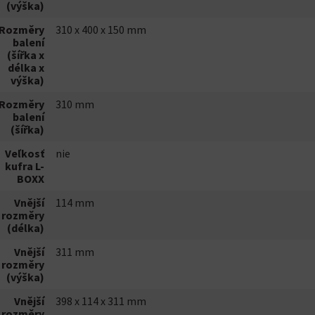
(výška)
Rozměry
310 x 400 x 150 mm
balení
(šířka x
délka x
výška)
Rozměry
310 mm
balení
(šířka)
Veľkosť
nie
kufra L-
BOXX
Vnější
114 mm
rozměry
(délka)
Vnější
311 mm
rozměry
(výška)
Vnější
398 x 114 x 311 mm
rozměry