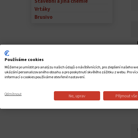
Stavební a jiná chemie
Vrtáky
Brusivo
Používáme cookies
Můžeme je umístit pro analýzu našich údajů o návštěvnících, pro zlepšení našeho w
u
ukázání personalizovaného obsahu a pro poskytnutí skvělého zážitku z webu. Pro víc
informací o cookies používáme otevřené nastavení.
Odmítnout
Ne, uprav
Přijmout vše