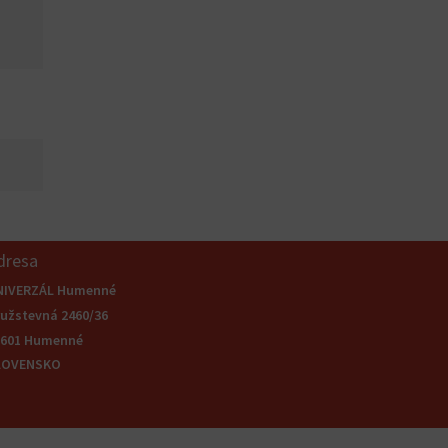
dresa
NIVERZÁL Humenné
užstevná 2460/36
6601 Humenné
LOVENSKO