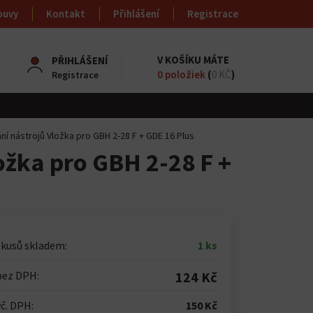
ouvy
Kontakt
Přihlášení
Registrace
V KOŠÍKU MÁTE
PŘIHLÁŠENÍ
0
položiek
(
0 KČ
)
Registrace
ní nástrojů Vložka pro GBH 2-28 F + GDE 16 Plus
ožka pro GBH 2-28 F +
 kusů skladem:
1 ks
bez DPH:
124 Kč
č. DPH:
150 Kč