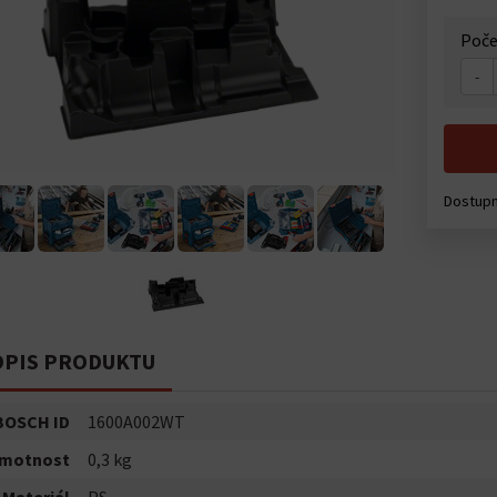
Poče
-
Dostupn
PIS PRODUKTU
BOSCH ID
1600A002WT
motnost
0,3 kg