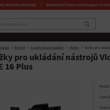
né obchodní podmínky
Reklamační řízení a odstoupení od sml
Najít
tránka
BOSCH
Systém Bosch Mobility
Vložky
Vložky pro ukládá
žky pro ukládání nástrojů Vl
 16 Plus
Počet
Cena 
Cena v