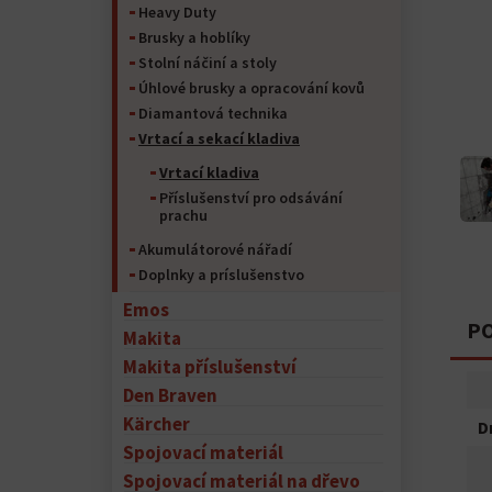
Heavy Duty
Brusky a hoblíky
Stolní náčiní a stoly
Úhlové brusky a opracování kovů
Diamantová technika
Vrtací a sekací kladiva
Vrtací kladiva
Příslušenství pro odsávání
prachu
Akumulátorové nářadí
Doplnky a príslušenstvo
Emos
PO
Makita
Makita příslušenství
Den Braven
Kärcher
D
Spojovací materiál
Spojovací materiál na dřevo