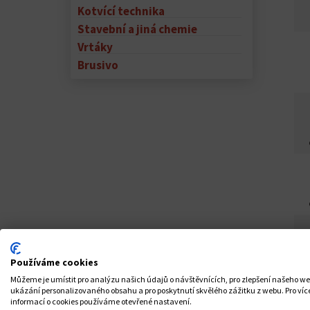
Kotvící technika
Stavební a jiná chemie
Vrtáky
Brusivo
Používáme cookies
Můžeme je umístit pro analýzu našich údajů o návštěvnících, pro zlepšení našeho w
z
ukázání personalizovaného obsahu a pro poskytnutí skvělého zážitku z webu. Pro víc
informací o cookies používáme otevřené nastavení.