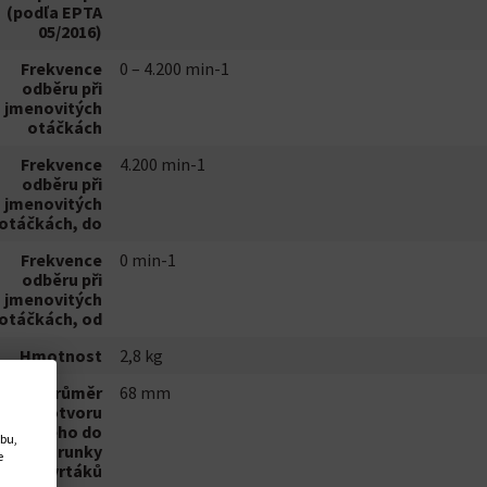
(podľa EPTA
05/2016)
Frekvence
0 – 4.200 min-1
odběru při
jmenovitých
otáčkách
Frekvence
4.200 min-1
odběru při
jmenovitých
otáčkách, do
Frekvence
0 min-1
odběru při
jmenovitých
otáčkách, od
Hmotnost
2,8 kg
Max. průměr
68 mm
otvoru
vrtaného do
ebu,
diva, korunky
e
vrtáků