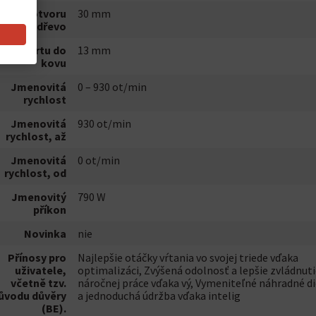
Max. Ø otvoru
30 mm
pro dřevo
ax. Ø vrtu do
13 mm
kovu
Jmenovitá
0 – 930 ot/min
rychlost
Jmenovitá
930 ot/min
rychlost, až
Jmenovitá
0 ot/min
rychlost, od
Jmenovitý
790 W
příkon
Novinka
nie
Přínosy pro
Najlepšie otáčky vŕtania vo svojej triede vďaka
uživatele,
optimalizáci, Zvýšená odolnosť a lepšie zvládnuti
včetně tzv.
náročnej práce vďaka vý, Vymeniteľné náhradné di
ůvodu důvěry
a jednoduchá údržba vďaka intelig
(BE).