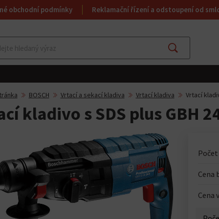
né obchodní podmínky
Reklamační řízení a odstoupení od sml
Najít
tránka
BOSCH
Vrtací a sekací kladiva
Vrtací kladiva
Vrtací klad
ací kladivo s SDS plus GBH 2
Počet
Cena 
Cena v
Poče