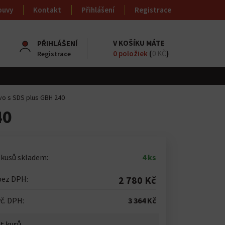
ouvy
Kontakt
Přihlášení
Registrace
V KOŠÍKU MÁTE
PŘIHLÁŠENÍ
0
položiek
(
0 KČ
)
Registrace
ivo s SDS plus GBH 240
40
 kusů skladem:
4 ks
bez DPH:
2 780 Kč
č. DPH:
3 364 Kč
t kusů