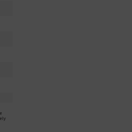
e
ely