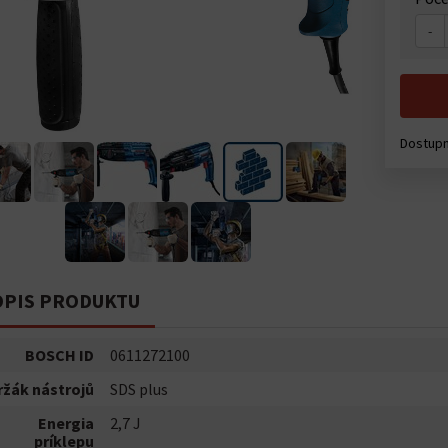
-
Dostupn
PIS PRODUKTU
BOSCH ID
0611272100
ržák nástrojů
SDS plus
Energia
2,7 J
príklepu