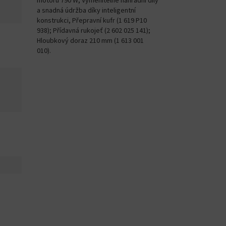
motoru 790 W, Vyměnitelné náhradní díly
a snadná údržba díky inteligentní
konstrukci, Přepravní kufr (1 619 P10
938); Přídavná rukojeť (2 602 025 141);
Hloubkový doraz 210 mm (1 613 001
010).