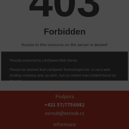
Podpora
+421 57/7756082
esroub@esroub.cz
Informace