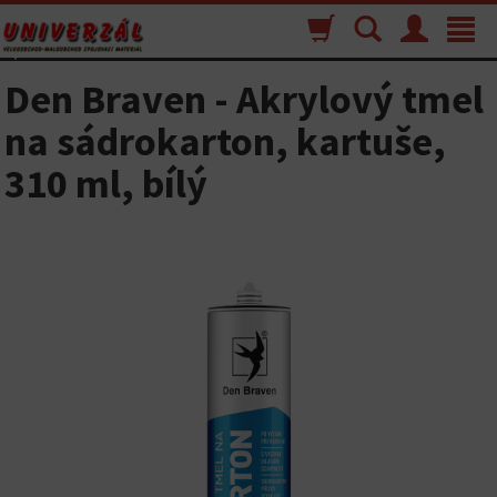
Nákupný
Vyhľadávanie
Menu
Toggle
košík
navigat
Den Braven - Akrylový tmel
na sádrokarton, kartuše,
310 ml, bílý