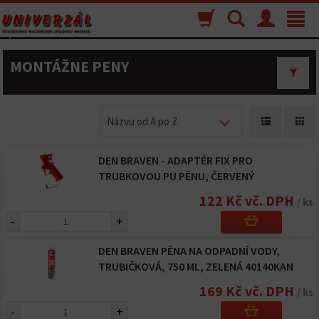
Nákupný
Vyhľadávanie
Menu
Toggle
košík
navigat
MONTÁŽNE PENY
Názvu od A po Z
DEN BRAVEN - ADAPTÉR FIX PRO
TRUBKOVOU PU PĚNU, ČERVENÝ
122 Kč vč. DPH
/ ks
-
+
DEN BRAVEN PĚNA NA ODPADNÍ VODY,
TRUBIČKOVÁ, 750 ML, ZELENÁ 40140KAN
169 Kč vč. DPH
/ ks
-
+