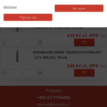
152 Kč vč. DPH
/ ks
Odmítnout
Ne, uprav
-
+
Přijmout vše
DEN BRAVEN ZIMNÁ PIŠTOĽOVÁ MONTÁŽNA
PENA DO -15°C 40324SL 750 ML
124 Kč vč. DPH
/ ks
-
+
DEN BRAVEN ZIMNÁ TRUBIČKOVÁ PENA DO
-12°C 40323SL 750 ML
108 Kč vč. DPH
/ ks
-
+
Podpora
+421 57/7756082
esroub@esroub.cz