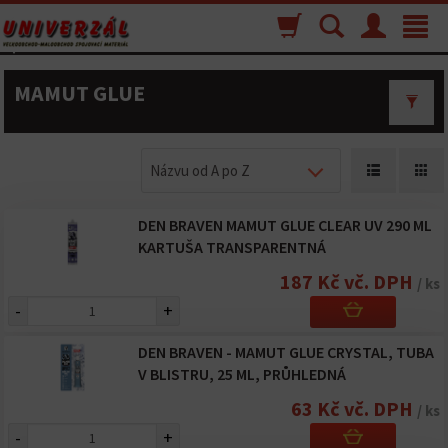
Nákupný
Vyhľadávanie
Menu
Toggle
košík
navigat
MAMUT GLUE
Názvu od A po Z
DEN BRAVEN MAMUT GLUE CLEAR UV 290 ML
KARTUŠA TRANSPARENTNÁ
187 Kč vč. DPH
/ ks
-
+
DEN BRAVEN - MAMUT GLUE CRYSTAL, TUBA
V BLISTRU, 25 ML, PRŮHLEDNÁ
63 Kč vč. DPH
/ ks
-
+