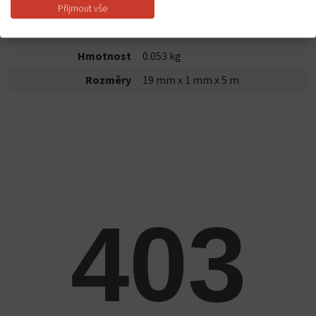
výrobku, postupy, hodnoty atd. jsou uvedeny v technickém listu.
Přijmout vše
Den Braven ID
B5262RL
Hmotnost
0.053 kg
Rozměry
19 mm x 1 mm x 5 m