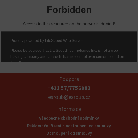
Podpora
+421 57/7756082
esroub@esroub.cz
Informace
Všeobecné obchodní podmínky
Reklamační řízení a odstoupení od smlouvy
Odstoupení od smlouvy