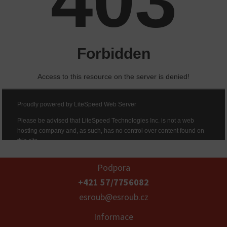
Podpora
+421 57/7756082
esroub@esroub.cz
Informace