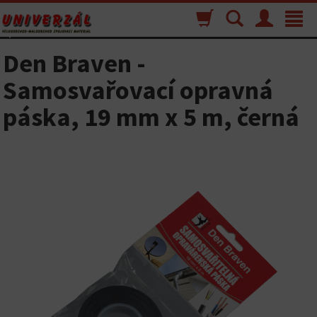
Nákupný
Vyhľadávanie
Menu
Toggle
košík
navigat
Den Braven -
Samosvařovací opravná
páska, 19 mm x 5 m, černá