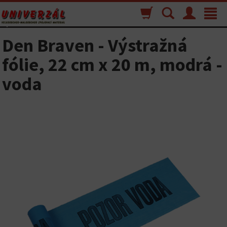
Nákupný
Vyhľadávanie
Menu
Toggle
košík
navigat
Den Braven - Výstražná
fólie, 22 cm x 20 m, modrá -
voda