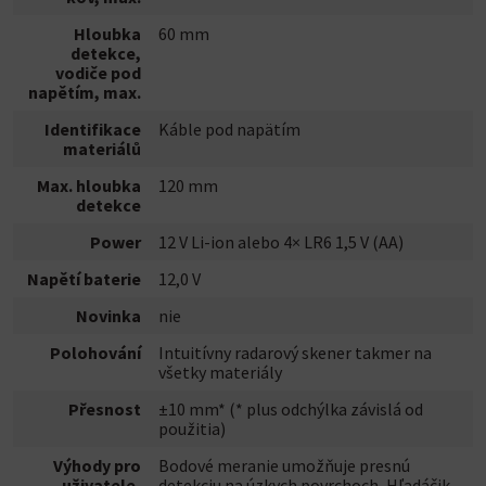
Hloubka
60 mm
detekce,
vodiče pod
napětím, max.
Identifikace
Káble pod napätím
materiálů
Max. hloubka
120 mm
detekce
Power
12 V Li-ion alebo 4× LR6 1,5 V (AA)
Napětí baterie
12,0 V
Novinka
nie
Polohování
Intuitívny radarový skener takmer na
všetky materiály
Přesnost
±10 mm* (* plus odchýlka závislá od
použitia)
Výhody pro
Bodové meranie umožňuje presnú
uživatele,
detekciu na úzkych povrchoch, Hľadáčik