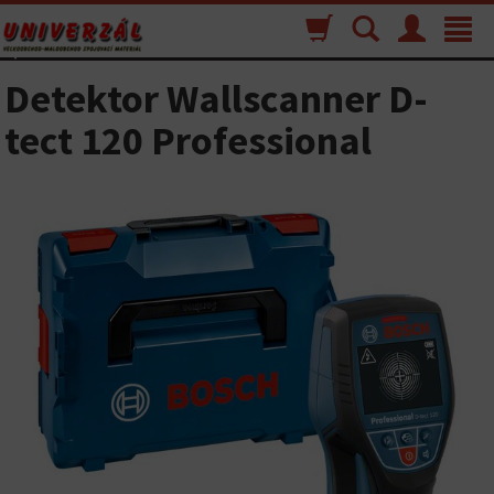
Nákupný
Vyhľadávanie
Menu
Toggle
košík
navigat
Detektor Wallscanner D-
tect 120 Professional