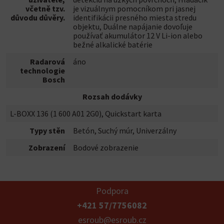
včetně tzv.
je vizuálnym pomocníkom pri jasnej
důvodu důvěry.
identifikácii presného miesta stredu
objektu, Duálne napájanie dovoľuje
používať akumulátor 12 V Li-ion alebo
bežné alkalické batérie
Radarová
áno
technologie
Bosch
Rozsah dodávky
L-BOXX 136 (1 600 A01 2G0), Quickstart karta
Typy stěn
Betón, Suchý múr, Univerzálny
Zobrazení
Bodové zobrazenie
Podpora
+421 57/7756082
esroub@esroub.cz