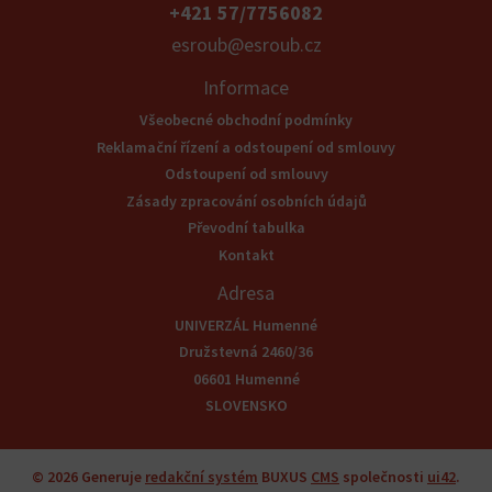
+421 57/7756082
esroub@esroub.cz
Informace
Všeobecné obchodní podmínky
Reklamační řízení a odstoupení od smlouvy
Odstoupení od smlouvy
Zásady zpracování osobních údajů
Převodní tabulka
Kontakt
Adresa
UNIVERZÁL Humenné
Družstevná 2460/36
06601 Humenné
SLOVENSKO
© 2026
Generuje
redakční systém
BUXUS
CMS
společnosti
ui42
.