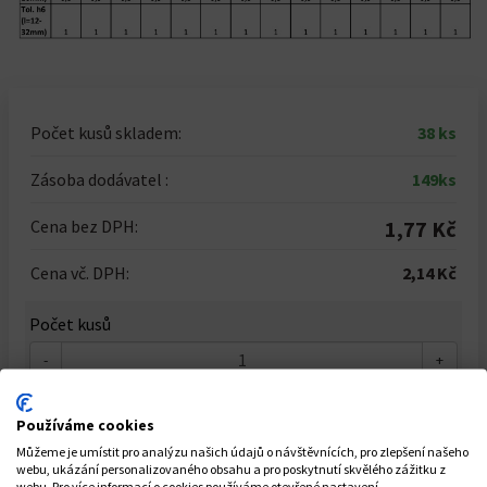
Počet kusů skladem:
38 ks
Zásoba dodávatel :
149ks
Cena bez DPH:
1,77 Kč
Cena vč. DPH:
2,14 Kč
Počet kusů
-
+
Celkem za
1
ks
2,14 Kč
Používáme cookies
Můžeme je umístit pro analýzu našich údajů o návštěvnících, pro zlepšení našeho
webu, ukázání personalizovaného obsahu a pro poskytnutí skvělého zážitku z
webu. Pro více informací o cookies používáme otevřené nastavení.