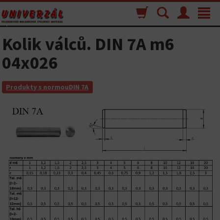
Nákupný
Vyhľadávanie
Menu
Toggle
košík
navigat
Kolik válců. DIN 7A m6
04x026
Produkty s normouDIN 7A