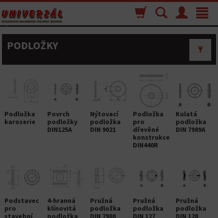
Nákupný
Vyhľadávanie
Menu
Toggle
košík
navigat
PODLOŽKY
Podložka
Povrch
Nýtovací
Podložka
Kulatá
karoserie
podložky
podložka
pro
podložka
DIN125A
DIN 9021
dřevěné
DIN 7989A
konstrukce
DIN440R
Podstavec
4-hranná
Pružná
Pružná
Pružná
pro
klínovitá
podložka
podložka
podložka
stavební
podložka
DIN 7980
DIN 127
DIN 128