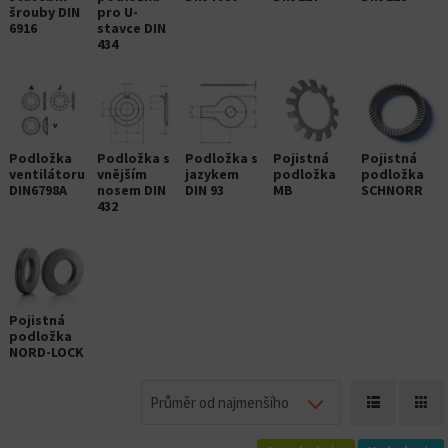
šrouby DIN
pro U-
6916
stavce DIN
434
Podložka
Podložka s
Podložka s
Pojistná
Pojistná
ventilátoru
vnějším
jazykem
podložka
podložka
DIN6798A
nosem DIN
DIN 93
MB
SCHNORR
432
Pojistná
podložka
NORD-LOCK
Průměr od najmenšího