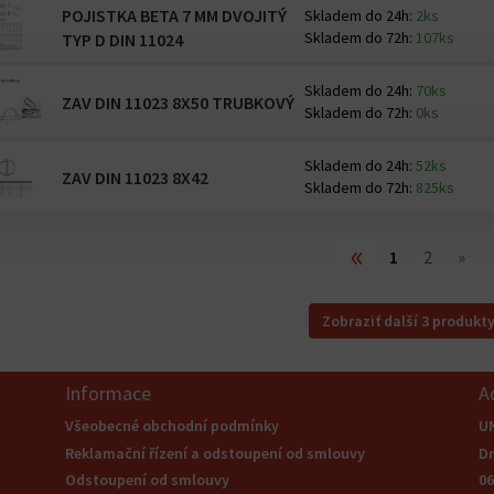
POJISTKA BETA 7 MM DVOJITÝ
Skladem do 24h:
2ks
Skladem do 72h:
107ks
TYP D DIN 11024
Skladem do 24h:
70ks
ZAV DIN 11023 8X50 TRUBKOVÝ
Skladem do 72h:
0ks
Skladem do 24h:
52ks
ZAV DIN 11023 8X42
Skladem do 72h:
825ks
«
1
2
»
Zobraziť další 3 produkt
Informace
A
Všeobecné obchodní podmínky
U
Reklamační řízení a odstoupení od smlouvy
Dr
Odstoupení od smlouvy
0