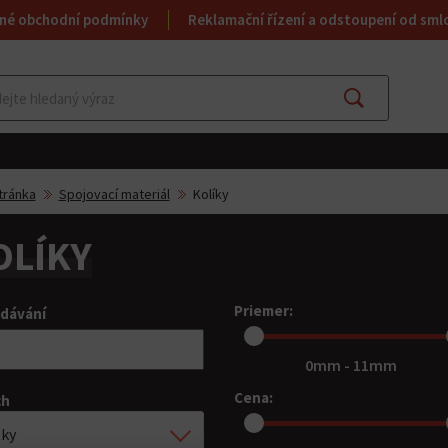
né obchodní podmínky
Reklamační řízení a odstoupení od sml
Najít
tránka
Spojovací materiál
Kolíky
OLÍKY
Priemer:
dávání
0mm - 11mm
Cena:
ch
tky