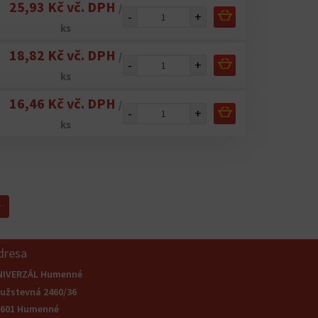
25,93 Kč vč. DPH
/
-
+
ks
18,82 Kč vč. DPH
/
-
+
ks
16,46 Kč vč. DPH
/
-
+
ks
y
dresa
NIVERZÁL Humenné
užstevná 2460/36
6601 Humenné