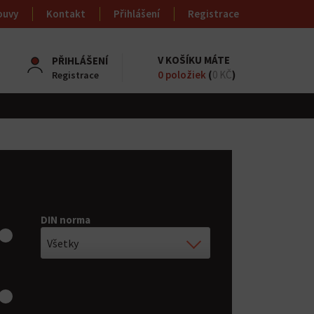
ouvy
Kontakt
Přihlášení
Registrace
V KOŠÍKU MÁTE
PŘIHLÁŠENÍ
0
položiek
(
0 KČ
)
Registrace
DIN norma
Všetky