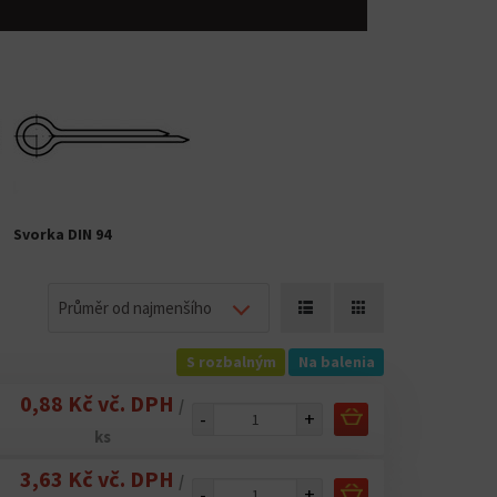
Svorka DIN 94
Průměr od najmenšího
S rozbalným
Na balenia
0,88 Kč vč. DPH
/
-
+
ks
3,63 Kč vč. DPH
/
-
+