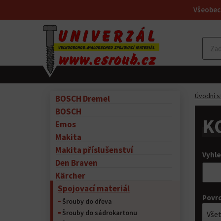
Všeobec
Úvodní s
BOSCH Dremel
BOSCH
K
Emos
Makita
Makita příslušenství
Vyhle
Den Braven
Kärcher
Spojovací materiál
Povr
Šrouby do dřeva
Šrouby do sádrokartonu
Vše