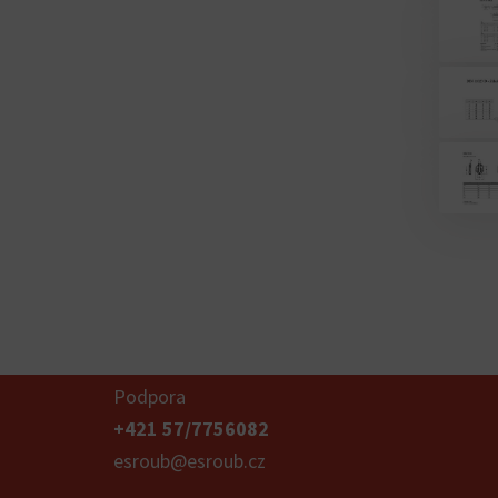
Podpora
+421 57/7756082
esroub@esroub.cz