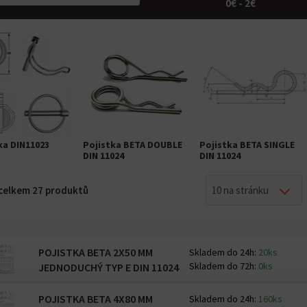
0€ - 2€
ka DIN11023
Pojistka BETA DOUBLE
Pojistka BETA SINGLE
DIN 11024
DIN 11024
z celkem 27 produktů
10 na stránku
POJISTKA BETA 2X50 MM
Skladem do 24h:
20ks
Skladem do 72h:
0ks
JEDNODUCHÝ TYP E DIN 11024
POJISTKA BETA 4X80 MM
Skladem do 24h:
160ks