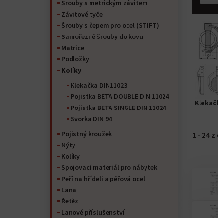
Šrouby s metrickým závitem
Závitové tyče
Šrouby s čepem pro ocel (STIFT)
Samořezné šrouby do kovu
Matrice
Podložky
Kolíky
Klekačka DIN11023
Pojistka BETA DOUBLE DIN 11024
Klekač
Pojistka BETA SINGLE DIN 11024
Svorka DIN 94
Pojistný kroužek
1 - 24 
Nýty
Kolíky
Spojovací materiál pro nábytek
Peří na hřídeli a péřová ocel
Lana
Řetěz
Lanové příslušenství