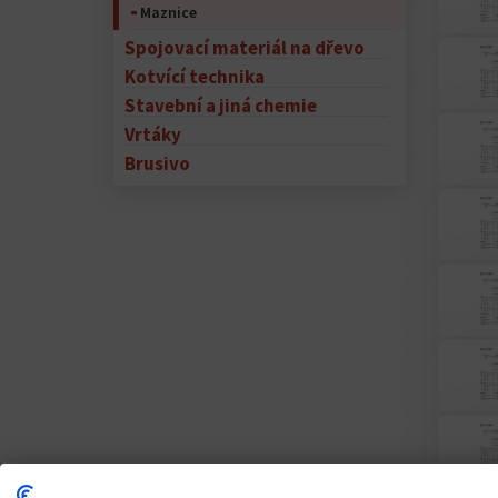
Maznice
Spojovací materiál na dřevo
Kotvící technika
Stavební a jiná chemie
Vrtáky
Brusivo