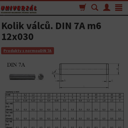
Nákupný
Vyhľadávanie
Menu
Toggle
košík
navigat
Kolik válců. DIN 7A m6
12x030
Produkty s normouDIN 7A