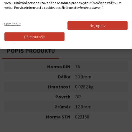
webu, ukázání personalizovaného obsahu a pro poskytnutí skvělého zážitku z
webu. Pro více informací o cookies používáme otevřené nastavení.
Do košíku
Odmítnout
Ne, uprav
Dostupnost:
Skladem
Přijmout vše
POPIS PRODUKTU
Norma DIN
7A
Délka
30.0mm
Hmotnost
0.0282 kg
Povrch
BP
Průměr
12.0mm
Norma STN
022150