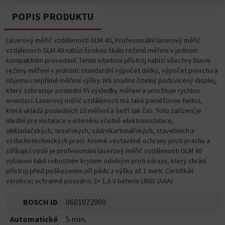
POPIS PRODUKTU
Laserový měřič vzdálenosti GLM 40, Profesionální laserový měřič
vzdálenosti GLM 40 nabízí širokou škálu režimů měření v jednom
kompaktním provedení. Tento intuitivní přístroj nabízí všechny hlavní
režimy měření v jednom: standardní výpočet délky, výpočet povrchu a
objemu i nepřímé měření výšky. Má snadno čitelný podsvícený displej,
který zobrazuje poslední tři výsledky měření a umožňuje rychlou
orientaci. Laserový měřič vzdálenosti má také paměťovou funkci,
která ukládá posledních 10 měření a šetří tak čas. Toto zařízení je
ideální pro instalace v interiéru včetně elektroinstalace,
obkladačských, tesařských, sádrokartonářských, stavebních a
vzduchotechnických prací. Kromě vestavěné ochrany proti prachu a
stříkající vodě je profesionální laserový měřič vzdálenosti GLM 40
vybaven také robustním krytem odolným proti nárazu, který chrání
přístroj před poškozením při pádu z výšky až 1 metr. Certifikát
výrobce; ochranné pouzdro; 2× 1,5 V baterie LR03 (AAA)
BOSCH ID
0601072900
Automatické
5 min.