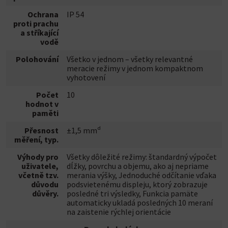
Ochrana
IP 54
proti prachu
a stříkající
vodě
Polohování
Všetko v jednom – všetky relevantné
meracie režimy v jednom kompaktnom
vyhotovení
Počet
10
hodnot v
paměti
Přesnost
±1,5 mmᵈ
měření, typ.
Výhody pro
Všetky dôležité režimy: štandardný výpočet
uživatele,
dĺžky, povrchu a objemu, ako aj nepriame
včetně tzv.
merania výšky, Jednoduché odčítanie vďaka
důvodu
podsvietenému displeju, ktorý zobrazuje
důvěry.
posledné tri výsledky, Funkcia pamäte
automaticky ukladá posledných 10 meraní
na zaistenie rýchlej orientácie