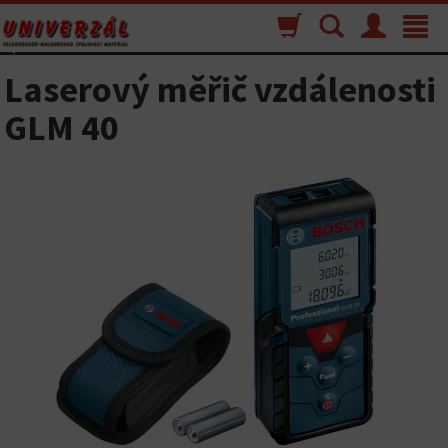
Nákupný
Vyhľadávanie
Menu
Toggle
košík
navigat
Laserový měřič vzdálenosti
GLM 40