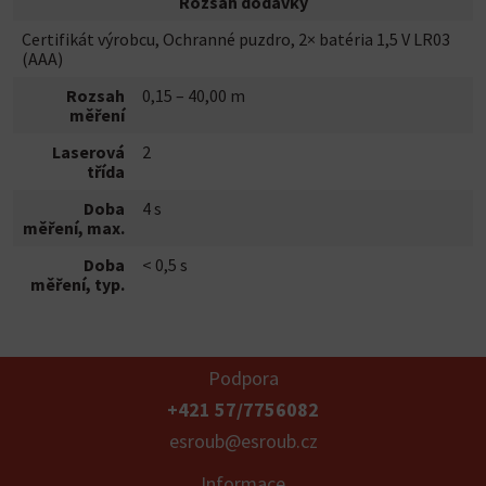
Rozsah dodávky
Certifikát výrobcu, Ochranné puzdro, 2× batéria 1,5 V LR03
(AAA)
Rozsah
0,15 – 40,00 m
měření
Laserová
2
třída
Doba
4 s
měření, max.
Doba
< 0,5 s
měření, typ.
Podpora
+421 57/7756082
esroub@esroub.cz
Informace