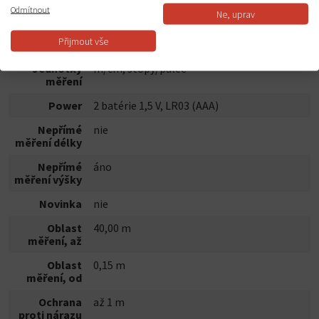
dioda
Odmítnout
Ne, uprav
Měření
nie
Přijmout vše
min./max.
Jednotky
m/cm, stopy/palec
měření
Power
2 batérie 1,5 V, LR03 (AAA)
Nepřímé
nie
měření délky
Nepřímé
áno
měření výšky
Novinka
nie
Oblast
40,00 m
měření, až
Oblast
0,15 m
měření, od
Ochrana
až 1 m
proti nárazu