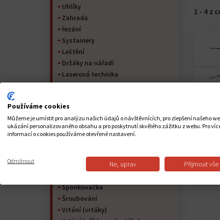
Uhlíky
1 - 4 z 
Zahrada
řezání
Systainery
Leštění
Držáky na nářadí
Laserová technika
Ruční nářadí
Spojování (hřebík)
Používáme cookies
Vysávání / Foukání
Můžeme je umístit pro analýzu našich údajů o návštěvnících, pro zlepšení našeho w
Broušení
ukázání personalizovaného obsahu a pro poskytnutí skvělého zážitku z webu. Pro víc
Sekání
informací o cookies používáme otevřené nastavení.
Hoblování
Frézování
Odmítnout
Ne, uprav
Přijmout vše
Řezání
Aku
Sponkovačka
Šroubování
Vrtání (vrtáky)