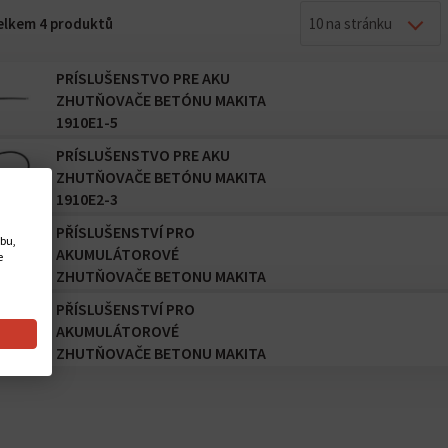
celkem 4 produktů
10 na stránku
PRÍSLUŠENSTVO PRE AKU
ZHUTŇOVAČE BETÓNU MAKITA
1910E1-5
PRÍSLUŠENSTVO PRE AKU
ZHUTŇOVAČE BETÓNU MAKITA
1910E2-3
PŘÍSLUŠENSTVÍ PRO
ebu,
AKUMULÁTOROVÉ
e
ZHUTŇOVAČE BETONU MAKITA
1910E3-1
PŘÍSLUŠENSTVÍ PRO
AKUMULÁTOROVÉ
ZHUTŇOVAČE BETONU MAKITA
1910J1-0