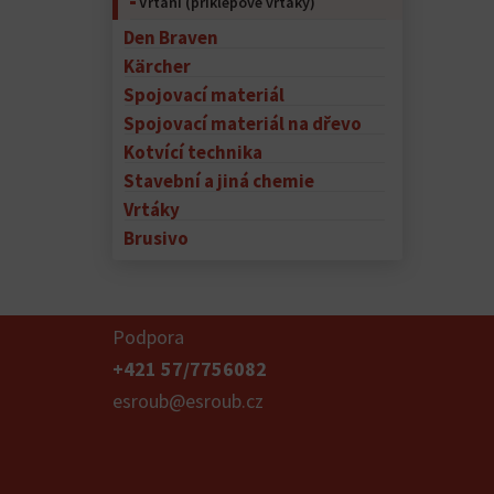
Vrtání (příklepové vrtáky)
Den Braven
Kärcher
Spojovací materiál
Spojovací materiál na dřevo
Kotvící technika
Stavební a jiná chemie
Vrtáky
Brusivo
Podpora
+421 57/7756082
esroub@esroub.cz