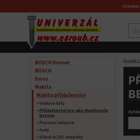
Všeobec
Úvodní s
BOSCH Dremel
BOSCH
P
Emos
Makita
B
Makita příslušenství
Vodiace lišty
Příslušenství pro aku zhutňovače
Vyhle
betonu
Pracovní rukavice
Sady
Síťové AC/DC adaptéry