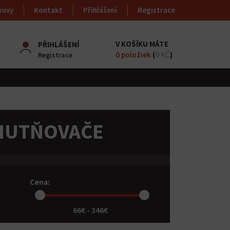
ouvy
Kontakt
Přihlášení
Registrace
V KOŠÍKU MÁTE
PŘIHLÁŠENÍ
0
položiek
(
0 KČ
)
Registrace
ZHUTŇOVAČE
Cena:
66€ - 346€