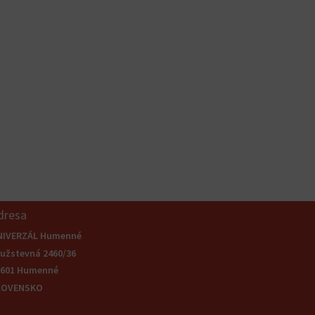
dresa
NIVERZÁL Humenné
užstevná 2460/36
6601 Humenné
LOVENSKO