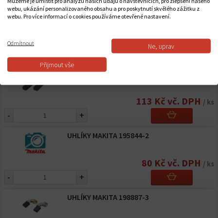
Můžeme je umístit pro analýzu našich údajů o návštěvnících, pro zlepšení našeho
webu, ukázání personalizovaného obsahu a pro poskytnutí skvělého zážitku z
UHLÍKY MAKITA 194074-2
webu. Pro více informací o cookies používáme otevřené nastavení.
42 Kč vč. DPH
/ ks
Odmítnout
Ne, uprav
-
+
Přijmout vše
UHLÍKY MAKITA 194160-9
113 Kč vč. DPH
/ ks
-
+
UHLÍKY MAKITA 195844-2
80 Kč vč. DPH
/ ks
-
+
UHLÍKY MAKITA 198887-3