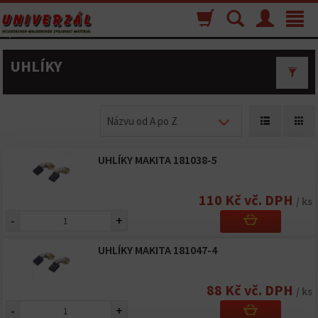
Nákupný
Vyhľadávanie
Menu
Toggle
košík
navigat
UHLÍKY
Názvu od A po Z
UHLÍKY MAKITA 181038-5
110 Kč vč. DPH
/ ks
-
+
UHLÍKY MAKITA 181047-4
88 Kč vč. DPH
/ ks
-
+